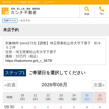
来店予約｜カシチ不動産 | 株式会社オン・フォワード
TEL
検索
TOPページ
> 来店予約
来店予約
対象物件:
[stmt2723]【調整】埼玉県東松山市大字下唐子 約９
５２坪
住所：埼玉県東松山市大字下唐子
価格：33万円（税込）
https://hakomono.jp/s_r_3679/
ステップ1
ご希望日を選択してください
2026年08月
«前週
次週»
10
11
12
13
14
15
16
時間
(月)
(火)
(水)
(木)
(金)
(土)
(日)
09:30
×
○
○
○
○
×
×