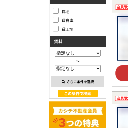
会員限
貸地
貸倉庫
貸工場
賃料
～
さらに条件を選択
会員限