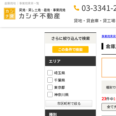
倉庫用地 ｜事業用賃貸一覧
03-3341-
貸地・貸倉庫・貸工場
事業用賃貸
さらに絞り込んで検索
倉庫
エリア
埼玉県
千葉県
東京都
種別で
神奈川県
23
件中
1
種別