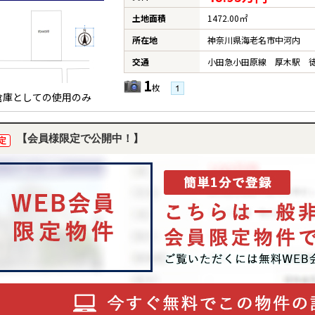
土地面積
1472.00㎡
所在地
神奈川県海老名市中河内
交通
小田急小田原線 厚木駅 徒
1
枚
倉庫としての使用のみ
【会員様限定で公開中！】
定