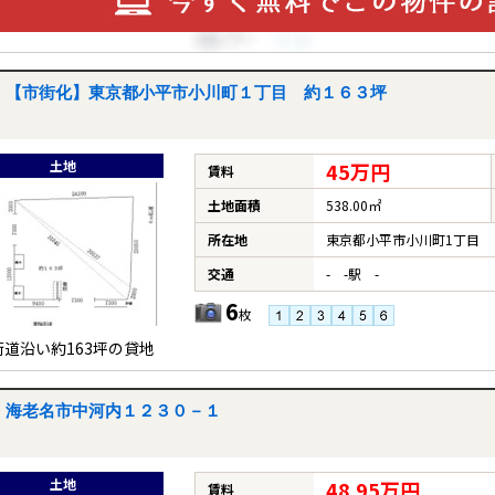
【市街化】東京都小平市小川町１丁目 約１６３坪
土地
45万円
賃料
土地面積
538.00㎡
所在地
東京都小平市小川町1丁目
交通
- -駅 -
6
枚
街道沿い約163坪の貸地
海老名市中河内１２３０－１
土地
48.95万円
賃料