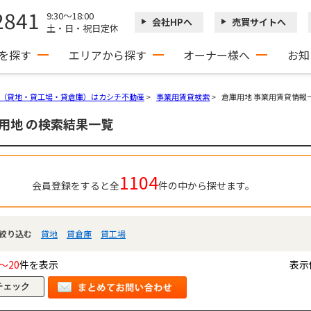
2841
9:30～18:00
会社HPへ
売買サイトへ
土・日・祝日定休
を探す
エリアから探す
オーナー様へ
お知
（貸地・貸工場・貸倉庫）はカシチ不動産
>
事業用賃貸検索
>
倉庫用地 事業用賃貸情報
用地 の検索結果一覧
1104
会員登録をすると全
件の中から探せます。
絞り込む
貸地
貸倉庫
貸工場
～20
件を表示
表示