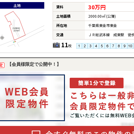
土地
30万円
賃料
土地面積
2000.00㎡ (公簿)
所在地
千葉県東金市東金
交通
ＪＲ総武本線 成東駅 徒歩
11
枚
【会員様限定で公開中！】
定