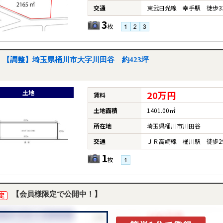
交通
東武日光線 幸手駅 徒歩3
3
枚
【調整】埼玉県桶川市大字川田谷 約423坪
土地
20万円
賃料
土地面積
1401.00㎡
所在地
埼玉県桶川市川田谷
交通
ＪＲ高崎線 桶川駅 徒歩2
1
枚
【会員様限定で公開中！】
定