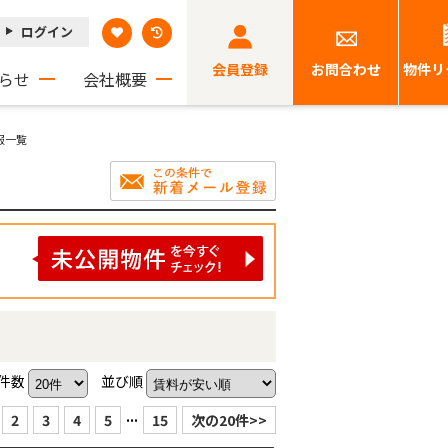
ログイン
会員登録
お問合わせ
物件リ
らせ
会社概要
報一覧
件数
並び順
...
2
3
4
5
15
次の20件>>