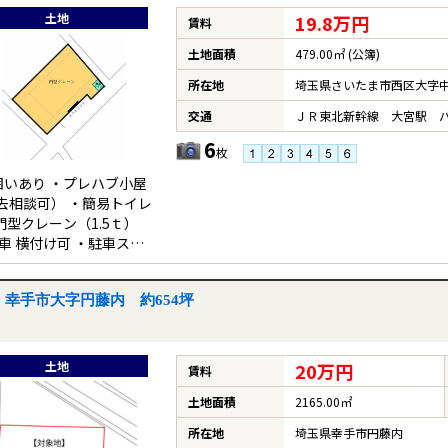
土地
19.8万円
賃料
土地面積
479.00㎡ (公簿)
所在地
埼玉県さいたま市西区大字
交通
ＪＲ東北新幹線 大宮駅 バ
6
枚
囲いあり ・プレハブ小屋
去相談可） ・簡易トイレ
門型クレーン（1.5ｔ）
車 横付け可 ・駐車スペ
４t車1台分）有
幸手市大字円藤内 約654坪
土地
20万円
賃料
土地面積
2165.00㎡
所在地
埼玉県幸手市円藤内