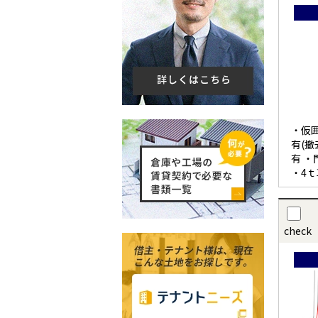
・仮
有(撤
有 ・
・4ｔ
ース（
check