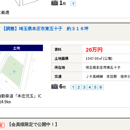
1
枚
に最適
【調整】埼玉県本庄市東五十子 約３１６坪
土地
20万円
賃料
土地面積
1047.00㎡ (公簿)
所在地
埼玉県本庄市東五十子
交通
ＪＲ高崎線 本庄駅 徒歩3
6
枚
自動車道「本庄児玉」IC
4.9㎞
【会員様限定で公開中！】
定