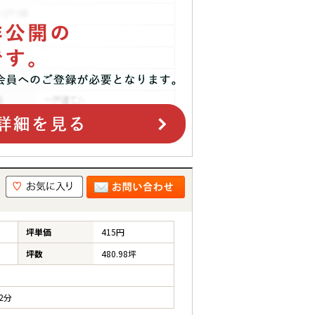
坪単価
415円
坪数
480.98坪
2分