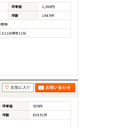
坪単価
1,366円
坪数
144.9坪
中野林
ス11分停歩11分
坪単価
305円
坪数
654.91坪