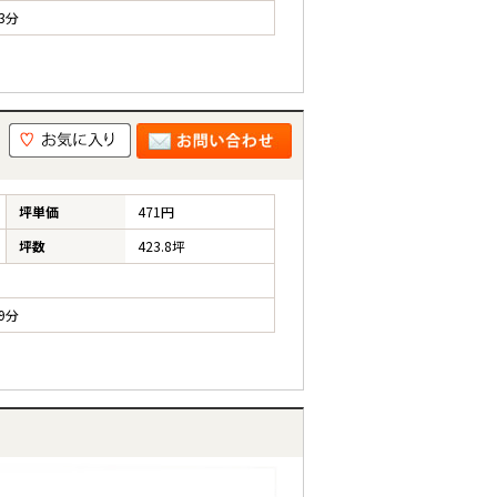
3分
坪単価
471円
坪数
423.8坪
9分