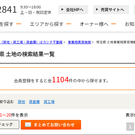
2841
9:30～18:00
会社HPへ
売買サイトへ
土・日・祝日定休
を探す
エリアから探す
オーナー様へ
お知
（貸地・貸工場・貸倉庫）はカシチ不動産
>
事業用賃貸検索
>
埼玉県 土地事業用賃貸情
県 土地の検索結果一覧
1104
会員登録をすると全
件の中から探せます。
絞り込む
貸地
貸倉庫
貸工場
1～20
件を表示
表示
1