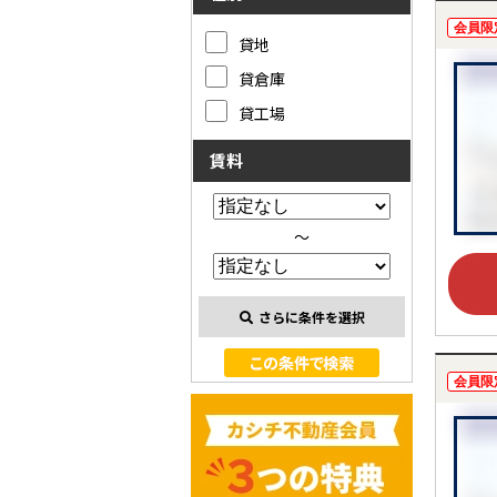
会員限
貸地
貸倉庫
貸工場
賃料
～
さらに条件を選択
会員限