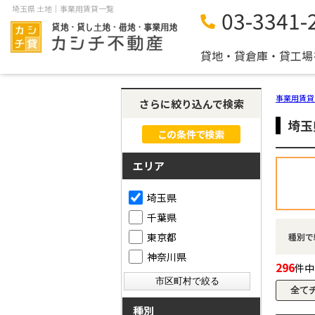
埼玉県 土地｜事業用賃貸一覧
03-3341-
貸地・貸倉庫・貸工場
事業用賃貸
さらに絞り込んで検索
埼玉
エリア
埼玉県
千葉県
東京都
種別で
神奈川県
296
件中
種別