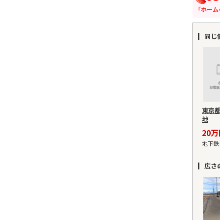
「ホーム
同じ
東京
地
20
地下鉄
広さ