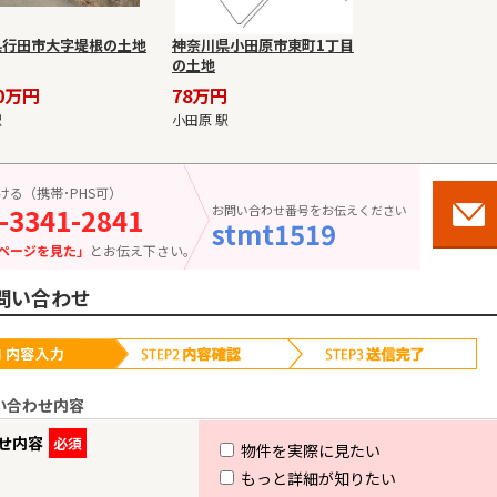
県行田市大字堤根の土地
神奈川県小田原市東町1丁目
の土地
80万円
78万円
駅
小田原 駅
ける（携帯･PHS可）
-3341-2841
お問い合わせ番号をお伝えください
stmt1519
ページを見た」
とお伝え下さい。
問い合わせ
い合わせ内容
せ内容
必須
物件を実際に見たい
もっと詳細が知りたい