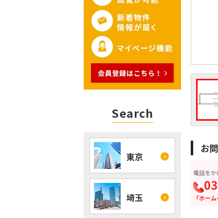
Search
お問
東京
電話をか
03
埼玉
「ホーム