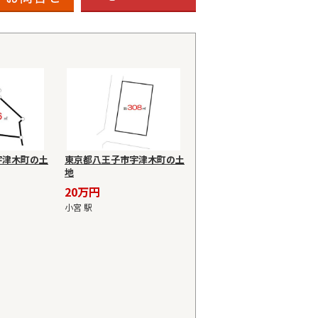
宇津木町の土
東京都八王子市宇津木町の土
地
20万円
小宮 駅