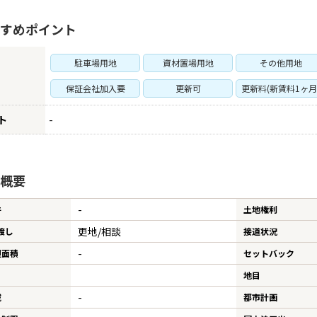
すめポイント
駐車場用地
資材置場用地
その他用地
保証会社加入要
更新可
更新料(新賃料1ヶ月
ト
-
概要
-
件
土地権利
更地/相談
渡し
接道状況
-
担面積
セットバック
地目
-
域
都市計画