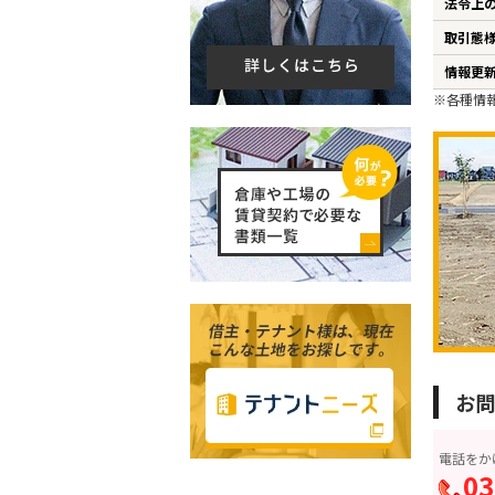
法令上
取引態
情報更
※各種情
お問
電話をか
03