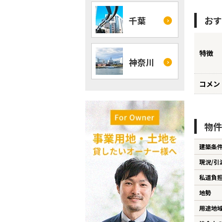
おす
千葉
特徴
神奈川
コメン
物件
建築条
現況/引
私道負
地勢
用途地