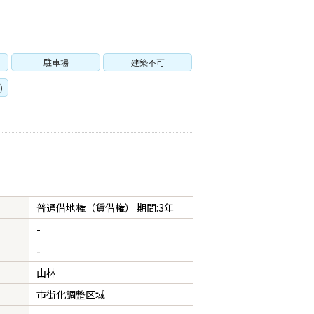
駐車場
建築不可
)
普通借地権（賃借権） 期間:3年
-
-
山林
市街化調整区域