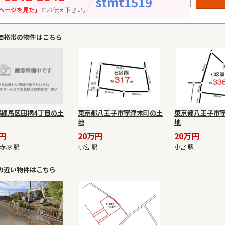
stmt1519
ページを見た」
とお伝え下さい。
価格帯の物件はこちら
都練馬区田柄4丁目の土
東京都八王子市宇津木町の土
東京都八王子市
地
地
万円
20万円
20万円
赤塚 駅
小宮 駅
小宮 駅
の近い物件はこちら