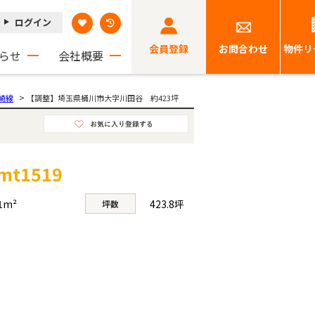
ログイン
会員登録
お問合わせ
物件リ
らせ
会社概要
>
崎線
【調整】埼玉県桶川市大字川田谷 約423坪
tmt1519
1m²
423.8坪
坪数