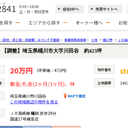
【調整】埼玉県桶川市大字川田谷 約423坪 埼玉県桶川市川田谷｜20万円の土地｜貸地・貸土地・借地・事業用地情報
2841
9:30～18:00
会社HPへ
売買サイトへ
土・日・祝日定休
を探す
エリアから探す
オーナー様へ
お知
>
>
（貸地・貸工場・貸倉庫）はカシチ不動産
>
事業用賃貸検索
>
土地
桶川市
ＪＲ高
【調整】埼玉県桶川市大字川田谷 約423坪
20万円
s
物件番号
471円
敷金/礼金(2ヶ月/1ヶ月)、林
140
金
土地面積
埼玉県桶川市川田谷
MAPで確認
この地域周辺の物件を見る
ＪＲ高崎線
桶川
徒歩29分
国道17号線至近