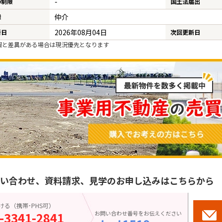
-
の制限
国土法届出
仲介
様
2026年08月04日
新日
次回更新日
報と差異がある場合は現況優先となります
い合わせ、資料請求、見学のお申し込みはこちらから
こちら
ける（携帯･PHS可）
-3341-2841
お問い合わせ番号をお伝えください
お気に