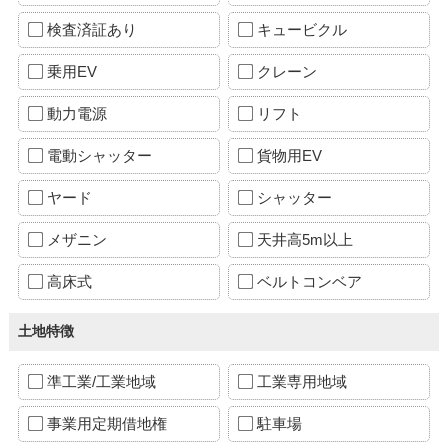
検査済証あり
キュービクル
乗用EV
クレーン
動力電源
リフト
電動シャッター
貨物用EV
ヤード
シャッター
メザニン
天井高5m以上
高床式
ベルトコンベア
土地特徴
準工業/工業地域
工業専用地域
事業用定期借地権
駐車場