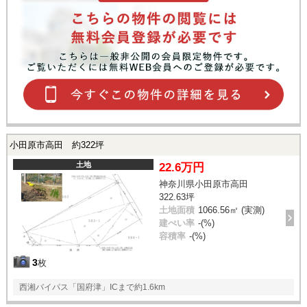
小田原市高田 約322坪
土地
22.6万円
神奈川県小田原市高田
322.63坪
土地面積
1066.56㎡ (実測)
建ぺい率
-(%)
容積率
-(%)
3
枚
西湘バイパス「国府津」ICまで約1.6km