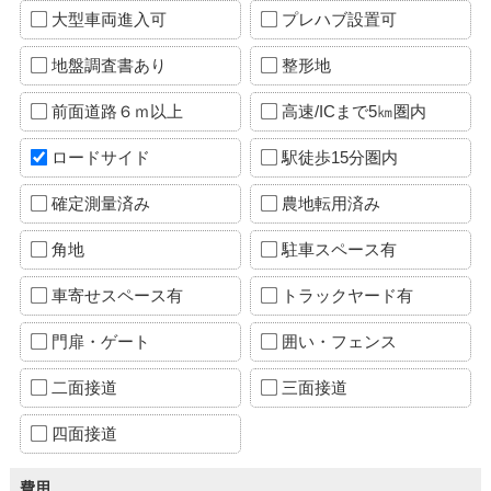
大型車両進入可
プレハブ設置可
地盤調査書あり
整形地
前面道路６ｍ以上
高速/ICまで5㎞圏内
ロードサイド
駅徒歩15分圏内
確定測量済み
農地転用済み
角地
駐車スペース有
車寄せスペース有
トラックヤード有
門扉・ゲート
囲い・フェンス
二面接道
三面接道
四面接道
費用