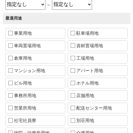
～
最適用途
事業用地
駐車場用地
車両置場用地
資材置場用地
倉庫用地
工場用地
マンション用地
アパート用地
ビル用地
ホテル用地
事務所用地
店舗用地
営業所用地
配送センター用地
社宅社員寮
別荘用地
病院・診療所用地
介護用地