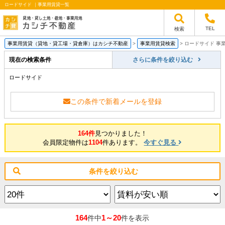
ロードサイド ｜事業用賃貸一覧
TEL
検索
事業用賃貸（貸地・貸工場・貸倉庫）はカシチ不動産
>
事業用賃貸検索
>
ロードサイド 事
現在の検索条件
さらに条件を絞り込む
ロードサイド
この条件で新着メールを登録
164件
見つかりました！
会員限定物件は
1104
件あります。
今すぐ見る
条件を絞り込む
164
1～20
件中
件を表示