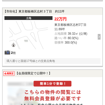
【市街化】東京都板橋区志村３丁目 約11坪
土地
22万円
東京都板橋区志村3丁目
11.89坪
土地面積
39.32㎡ (公簿)
建ぺい率
80.0(%)
容積率
300.0(%)
2
枚
環八通りと国道17号線との交差点角地
【会員様限定で公開中！】
会員限定