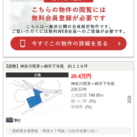
【調整】神奈川県茅ヶ崎市下寺尾 約２２６坪
土地
20.4万円
神奈川県茅ヶ崎市下寺尾
226.57坪
土地面積
749.00㎡
建ぺい率
-(%)
容積率
-(%)
9
枚
・資材置き場用地 ・県道４７号線／小出中央通り沿い