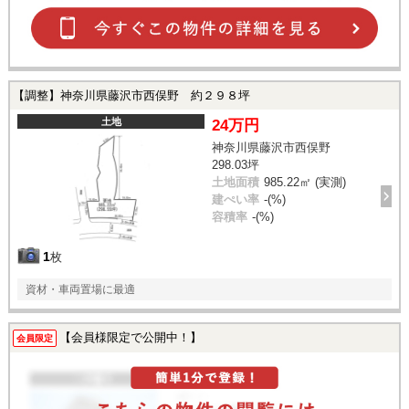
【調整】神奈川県藤沢市西俣野 約２９８坪
土地
24万円
神奈川県藤沢市西俣野
298.03坪
土地面積
985.22㎡ (実測)
建ぺい率
-(%)
容積率
-(%)
1
枚
資材・車両置場に最適
【会員様限定で公開中！】
会員限定