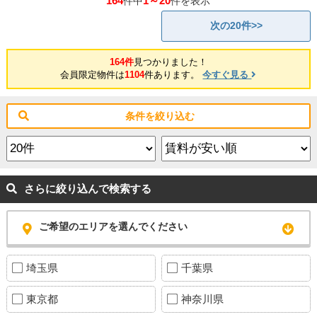
164
1～20
件中
件を表示
次の20件>>
164件
見つかりました！
会員限定物件は
1104
件あります。
今すぐ見る
条件を絞り込む
さらに絞り込んで検索する
ご希望のエリアを選んでください
埼玉県
千葉県
東京都
神奈川県