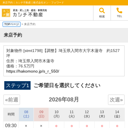
来店予約｜カシチ不動産 | 株式会社オン・フォワード
TEL
検索
TOPページ
> 来店予約
来店予約
対象物件:
[stmt1798]【調整】埼玉県入間市大字木蓮寺 約1527
坪
住所：埼玉県入間市木蓮寺
価格：76.5万円
https://hakomono.jp/s_r_550/
ステップ1
ご希望日を選択してください
2026年08月
«前週
次週»
08
09
10
11
12
13
14
時間
(土)
(日)
(月)
(火)
(水)
(木)
(金)
09:30
×
×
○
○
○
○
○