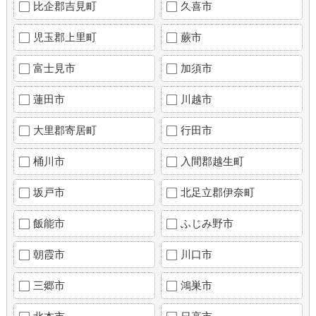
比企郡吉見町
久喜市
児玉郡上里町
蕨市
富士見市
加須市
蓮田市
川越市
大里郡寄居町
行田市
桶川市
入間郡越生町
坂戸市
北足立郡伊奈町
飯能市
ふじみ野市
朝霞市
川口市
三郷市
鴻巣市