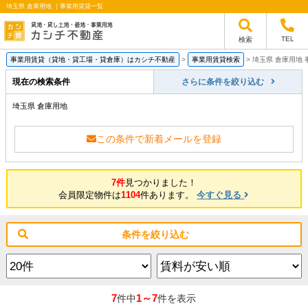
埼玉県 倉庫用地 ｜事業用賃貸一覧
TEL
検索
事業用賃貸（貸地・貸工場・貸倉庫）はカシチ不動産
>
事業用賃貸検索
>
埼玉県 倉庫用地
現在の検索条件
さらに条件を絞り込む
埼玉県 倉庫用地
この条件で新着メールを登録
7件
見つかりました！
会員限定物件は
1104
件あります。
今すぐ見る
条件を絞り込む
7
1～7
件中
件を表示