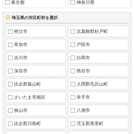
東京都
神奈川県
埼玉県の市区町村を選択
秩父市
北葛飾郡杉戸町
草加市
戸田市
吉川市
白岡市
深谷市
熊谷市
比企郡嵐山町
入間郡毛呂山町
さいたま市南区
幸手市
狭山市
八潮市
比企郡川島町
児玉郡美里町