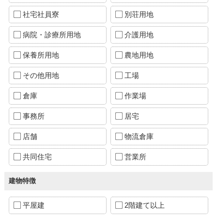
社宅社員寮
別荘用地
病院・診療所用地
介護用地
保養所用地
農地用地
その他用地
工場
倉庫
作業場
事務所
居宅
店舗
物流倉庫
共同住宅
営業所
建物特徴
平屋建
2階建て以上