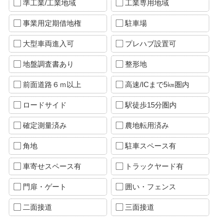
準工業/工業地域
工業専用地域
事業用定期借地権
駐車場
大型車両進入可
プレハブ設置可
地盤調査書あり
整形地
前面道路６ｍ以上
高速/ICまで5㎞圏内
ロードサイド
駅徒歩15分圏内
確定測量済み
農地転用済み
角地
駐車スペース有
車寄せスペース有
トラックヤード有
門扉・ゲート
囲い・フェンス
二面接道
三面接道