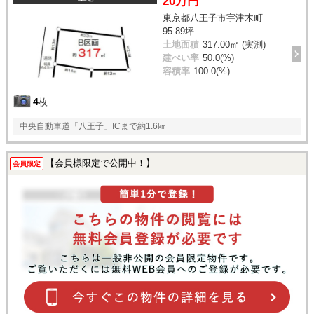
20万円
東京都八王子市宇津木町
95.89坪
土地面積
317.00㎡ (実測)
建ぺい率
50.0(%)
容積率
100.0(%)
4
枚
中央自動車道「八王子」ICまで約1.6㎞
【会員様限定で公開中！】
会員限定