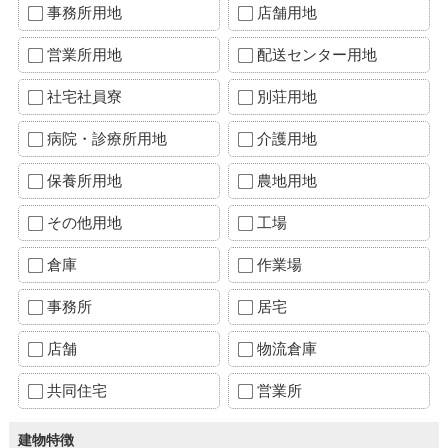
事務所用地
店舗用地
営業所用地
配送センター用地
社宅社員寮
別荘用地
病院・診療所用地
介護用地
保養所用地
農地用地
その他用地
工場
倉庫
作業場
事務所
居宅
店舗
物流倉庫
共同住宅
営業所
建物特徴