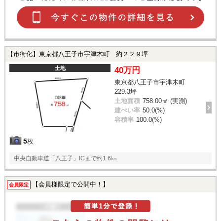
【市街化】東京都八王子市宇津木町 約２２９坪
土地
40万円
東京都八王子市宇津木町
229.3坪
土地面積
758.00㎡ (実測)
建ぺい率
50.0(%)
容積率
100.0(%)
5
枚
中央自動車道「八王子」ICまで約1.6㎞
【会員様限定で公開中！】
会員限定