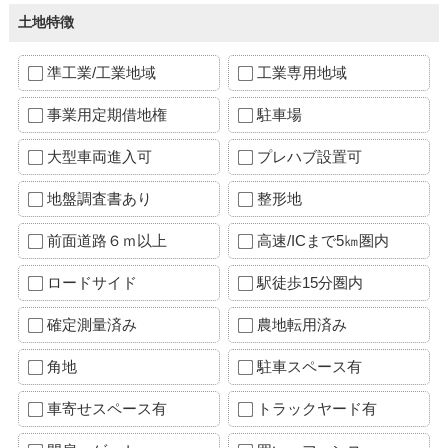
土地特徴
準工業/工業地域
工業専用地域
事業用定期借地権
駐車場
大型車両進入可
プレハブ設置可
地盤調査書あり
整形地
前面道路６ｍ以上
高速/ICまで5㎞圏内
ロードサイド
駅徒歩15分圏内
確定測量済み
農地転用済み
角地
駐車スペース有
車寄せスペース有
トラックヤード有