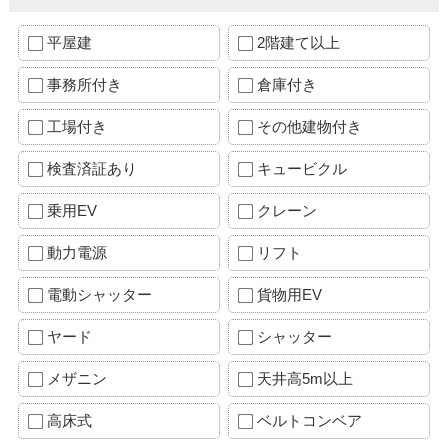
平屋建
2階建て以上
事務所付き
倉庫付き
工場付き
その他建物付き
検査済証あり
キュービクル
乗用EV
クレーン
動力電源
リフト
電動シャッター
貨物用EV
ヤード
シャッター
メザニン
天井高5m以上
高床式
ベルトコンベア