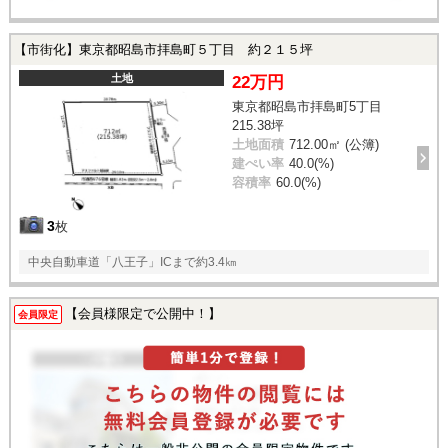
【市街化】東京都昭島市拝島町５丁目 約２１５坪
土地
22万円
東京都昭島市拝島町5丁目
215.38坪
土地面積
712.00㎡ (公簿)
建ぺい率
40.0(%)
容積率
60.0(%)
3
枚
中央自動車道「八王子」ICまで約3.4㎞
【会員様限定で公開中！】
会員限定