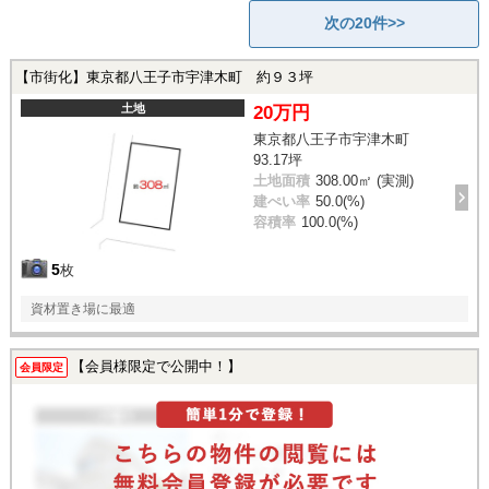
次の20件>>
【市街化】東京都八王子市宇津木町 約９３坪
土地
20万円
東京都八王子市宇津木町
93.17坪
土地面積
308.00㎡ (実測)
建ぺい率
50.0(%)
容積率
100.0(%)
5
枚
資材置き場に最適
【会員様限定で公開中！】
会員限定