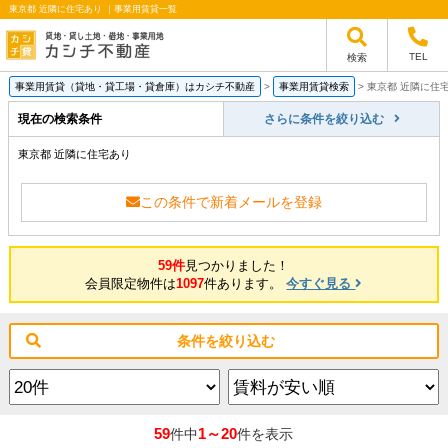
東京都 近隣に住宅あり ｜事業用賃貸一覧
TEL
検索
事業用賃貸（貸地・貸工場・貸倉庫）はカシチ不動産
>
事業用賃貸検索
>
東京都 近隣に住
現在の検索条件
さらに条件を絞り込む
東京都 近隣に住宅あり
この条件で新着メールを登録
59件
見つかりました！
会員限定物件は
1097
件あります。
今すぐ見る
条件を絞り込む
59
1～20
件中
件を表示