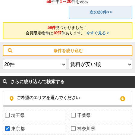
59
1～20
件中
件を表示
次の20件>>
59件
見つかりました！
会員限定物件は
1097
件あります。
今すぐ見る
条件を絞り込む
さらに絞り込んで検索する
ご希望のエリアを選んでください
埼玉県
千葉県
東京都
神奈川県