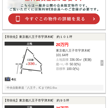
【市街化】東京都八王子市宇津木町 約１０１坪
土地
20万円
東京都八王子市宇津木町
101.64坪
土地面積
336.00㎡ (実測)
建ぺい率
50.0(%)
容積率
100.0(%)
4
枚
中央自動車道「八王子」ICまで約1.6㎞
【市街化】東京都八王子市宇津木町 約９５坪
土地