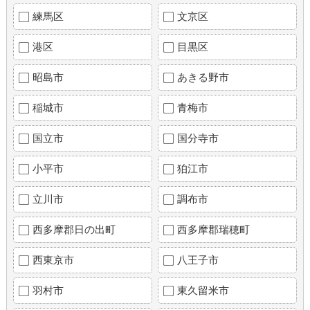
練馬区
文京区
港区
目黒区
昭島市
あきる野市
稲城市
青梅市
国立市
国分寺市
小平市
狛江市
立川市
調布市
西多摩郡日の出町
西多摩郡瑞穂町
西東京市
八王子市
羽村市
東久留米市