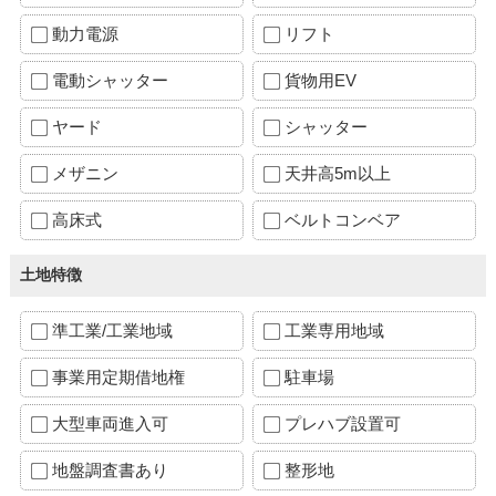
動力電源
リフト
電動シャッター
貨物用EV
ヤード
シャッター
メザニン
天井高5m以上
高床式
ベルトコンベア
土地特徴
準工業/工業地域
工業専用地域
事業用定期借地権
駐車場
大型車両進入可
プレハブ設置可
地盤調査書あり
整形地