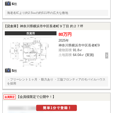
6
枚
海老名ICより約2.5㎞の約511坪の広大な敷地
【貸倉庫】神奈川県横浜市中区長者町９丁目 約２７坪
投資用
80万円
2025年
神奈川県横浜市中区長者町9
建物面積
91.8㎡
土地面積
64.04㎡ (実測)
5
枚
・フリーレント１ヶ月 ・動力あり ・三協フロンティアのモバイルハウス
を採用
【会員様限定で公開中！】
会員限定