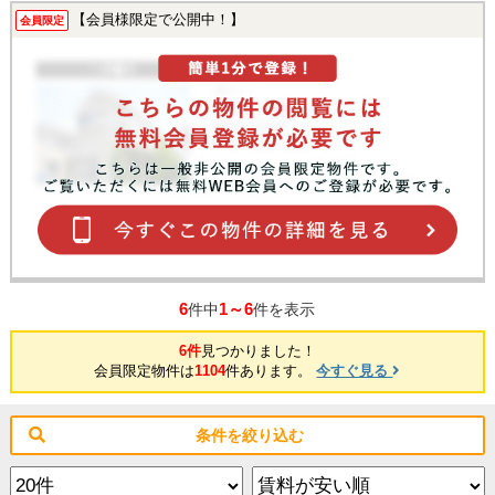
【会員様限定で公開中！】
会員限定
6
1～6
件中
件を表示
6件
見つかりました！
会員限定物件は
1104
件あります。
今すぐ見る
条件を絞り込む