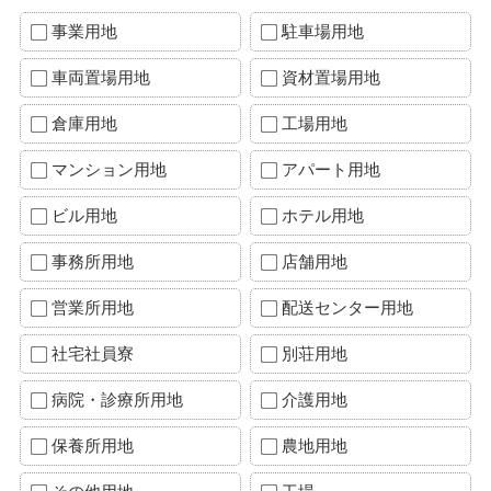
事業用地
駐車場用地
車両置場用地
資材置場用地
倉庫用地
工場用地
マンション用地
アパート用地
ビル用地
ホテル用地
事務所用地
店舗用地
営業所用地
配送センター用地
社宅社員寮
別荘用地
病院・診療所用地
介護用地
保養所用地
農地用地