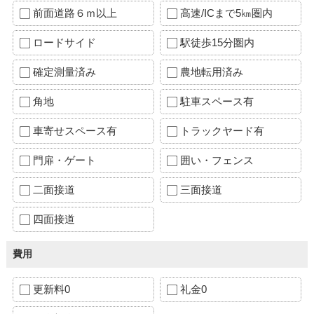
前面道路６ｍ以上
高速/ICまで5㎞圏内
ロードサイド
駅徒歩15分圏内
確定測量済み
農地転用済み
角地
駐車スペース有
車寄せスペース有
トラックヤード有
門扉・ゲート
囲い・フェンス
二面接道
三面接道
四面接道
費用
更新料0
礼金0