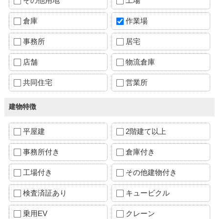
その他用地
工場
倉庫
作業場
事務所
居宅
店舗
物流倉庫
共同住宅
営業所
建物特徴
平屋建
2階建て以上
事務所付き
倉庫付き
工場付き
その他建物付き
検査済証あり
キュービクル
乗用EV
クレーン