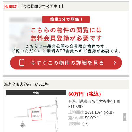
【会員様限定で公開中！】
会員限定
海老名市大谷南 約511坪
土地
60万円（税込）
神奈川県海老名市大谷南4丁目
511.56坪
土地面積
1691.10㎡ (公簿)
建ぺい率
50.0(%)
容積率
-(%)