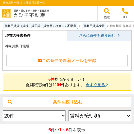
神奈川県 作業場 ｜事業用賃貸一覧
TEL
検索
事業用賃貸（貸地・貸工場・貸倉庫）はカシチ不動産
>
事業用賃貸検索
>
神奈川県 作業場
現在の検索条件
さらに条件を絞り込む
神奈川県 作業場
この条件で新着メールを登録
6件
見つかりました！
会員限定物件は
1104
件あります。
今すぐ見る
条件を絞り込む
6
1～6
件中
件を表示