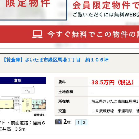
【貸倉庫】さいたま市緑区馬場１丁目 約１０６坪
倉庫
38.5万円（税込）
賃料
土地面積
-
所在地
埼玉県さいたま市緑区馬場1
交通
ＪＲ武蔵野線 東浦和駅 徒
2
フト ・前面道路：幅員６
枚
天井高：3.5m