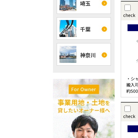
埼玉
check
千葉
神奈川
・シ
搬入
約50
check