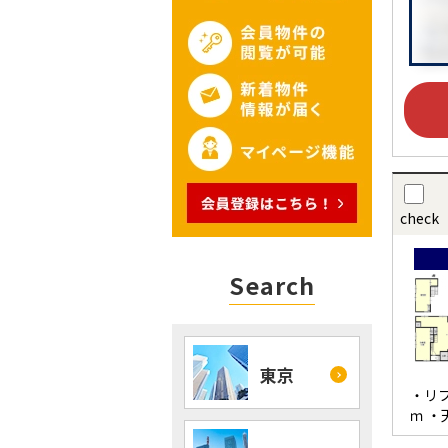
check
Search
東京
・リ
ｍ ・