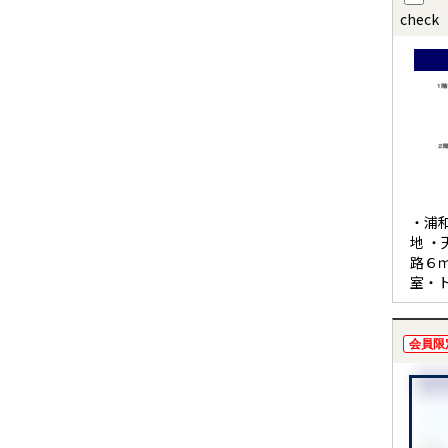
check
・浦
地 ・
路６
室・
ター
分 
会員限