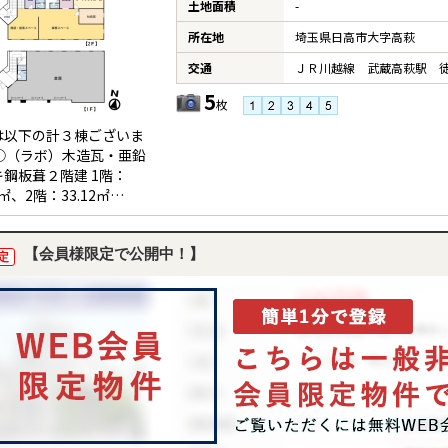
土地面積
-
所在地
埼玉県日高市大字高萩
交通
ＪＲ川越線 武蔵高萩駅 徒
5
枚
は以下の計３棟ございま
 ①（ラボ）木造瓦・亜鉛
キ鋼板葺２階建 1階：
2㎡、2階：33.12㎡
事務所・倉庫）木造亜鉛
鋼板２階建 1階：
66㎡、2階：171.13㎡
【会員様限定で公開中！】
定
古屋）木造瓦・亜鉛メッ
葺２階建 1階：52.98
階：26.49㎡