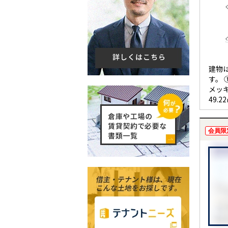
建物
す。
メッ
49.2
②（
メッキ
172.
会員限
③（
キ鋼板
㎡、2