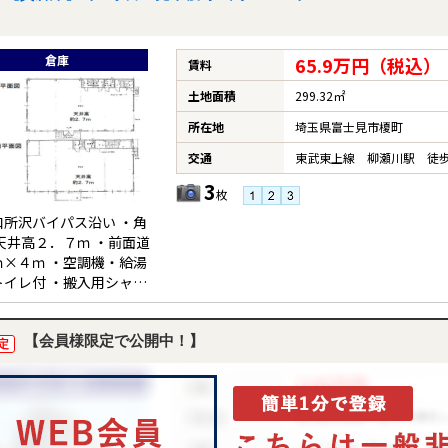
倉庫
65.9万円（税込）
賃料
土地面積
299.32㎡
所在地
埼玉県富士見市榎町
交通
東武東上線 柳瀬川駅 徒歩
3
枚
和所沢バイパス沿い ・角
天井高２．７ｍ ・前面道
ｍ×４ｍ ・空調機・給湯
トイレ付 ・搬入用シャッ
付 ・前面専用駐車場6台
・北東側共有敷地利用可能
【会員様限定で公開中！】
定