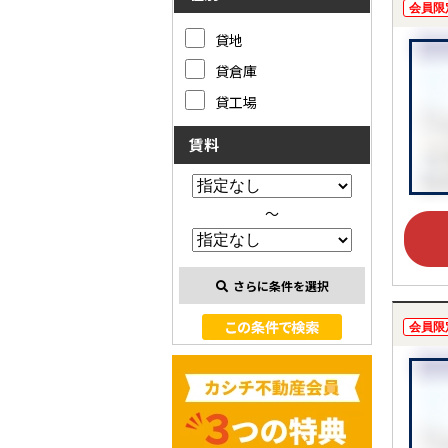
会員限
貸地
貸倉庫
貸工場
賃料
～
さらに条件を選択
会員限