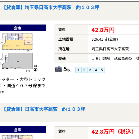
【貸倉庫】埼玉県日高市大字高萩 約１０３坪
倉庫
42.8万円
賃料
土地面積
926.41㎡ (公簿)
所在地
埼玉県日高市大字高萩
交通
ＪＲ川越線 武蔵高萩駅 徒
5
枚
ャッター ・大型トラック
可 ・国道４０７号線まで
0m
【貸倉庫】日高市大字高荻 約１０３坪
倉庫
42.8万円（税込）
賃料