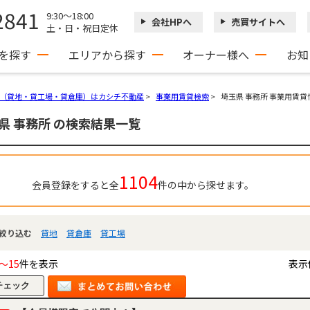
2841
9:30～18:00
会社HPへ
売買サイトへ
土・日・祝日定休
を探す
エリアから探す
オーナー様へ
お知
（貸地・貸工場・貸倉庫）はカシチ不動産
>
事業用賃貸検索
>
埼玉県 事務所 事業用賃
県 事務所 の検索結果一覧
1104
会員登録をすると全
件の中から探せます。
絞り込む
貸地
貸倉庫
貸工場
～15
件を表示
表示