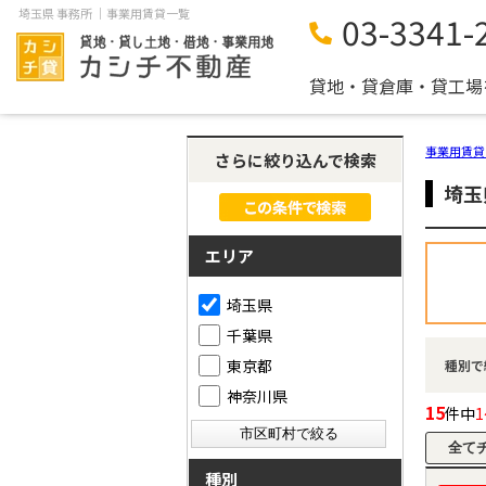
埼玉県 事務所 ｜事業用賃貸一覧
03-3341-
貸地・貸倉庫・貸工場
事業用賃貸
さらに絞り込んで検索
埼玉
エリア
埼玉県
千葉県
東京都
種別で
神奈川県
15
件中
1
種別