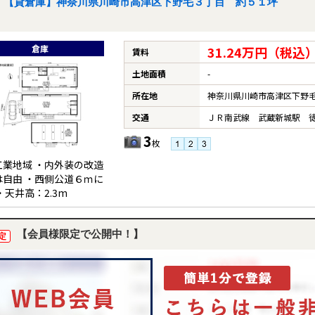
【貸倉庫】神奈川県川崎市高津区下野毛３丁目 約５１坪
倉庫
31.24万円（税込
賃料
土地面積
-
所在地
神奈川県川崎市高津区下野毛
交通
ＪＲ南武線 武蔵新城駅 徒
3
枚
工業地域 ・内外装の改造
は自由 ・西側公道６ｍに
・天井高：2.3m
【会員様限定で公開中！】
定