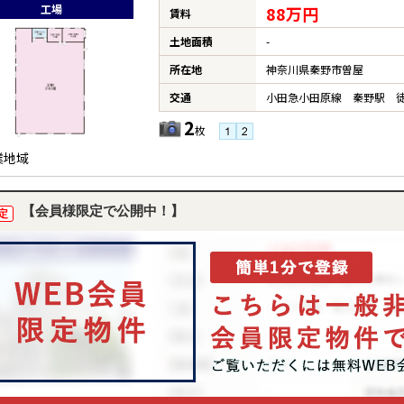
工場
88万円
賃料
土地面積
-
所在地
神奈川県秦野市曽屋
交通
小田急小田原線 秦野駅 徒
2
枚
業地域
【会員様限定で公開中！】
定