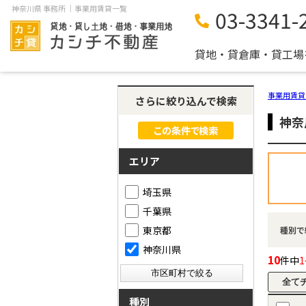
神奈川県 事務所 ｜事業用賃貸一覧
03-3341-
貸地・貸倉庫・貸工場
事業用賃貸
さらに絞り込んで検索
神奈
エリア
埼玉県
千葉県
東京都
種別で
神奈川県
10
件中
1
種別