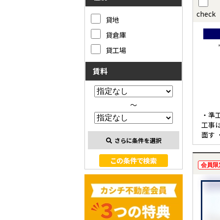
check
貸地
貸倉庫
貸工場
賃料
～
・準
工事
面す 
さらに条件を選択
会員限