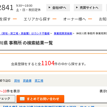
2841
9:30～18:00
会社HPへ
売買サイトへ
土・日・祝日定休
を探す
エリアから探す
オーナー様へ
お知
（貸地・貸工場・貸倉庫）はカシチ不動産
>
事業用賃貸検索
>
神奈川県 事務所 事業用
川県 事務所 の検索結果一覧
1104
会員登録をすると全
件の中から探せます。
絞り込む
貸地
貸倉庫
貸工場
～10
件を表示
表示