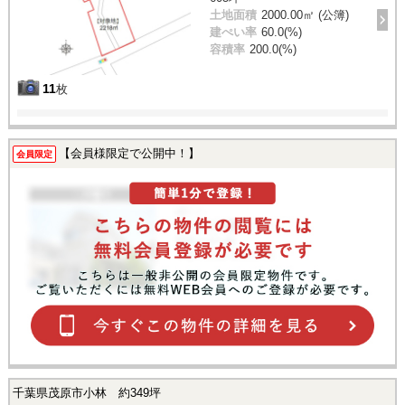
土地面積
2000.00㎡ (公簿)
建ぺい率
60.0(%)
容積率
200.0(%)
11
枚
【会員様限定で公開中！】
会員限定
千葉県茂原市小林 約349坪