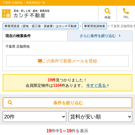
千葉県 店舗用地 ｜事業用賃貸一覧
TEL
検索
事業用賃貸（貸地・貸工場・貸倉庫）はカシチ不動産
>
事業用賃貸検索
>
千葉県 店舗用地
現在の検索条件
さらに条件を絞り込む
千葉県 店舗用地
この条件で新着メールを登録
19件
見つかりました！
会員限定物件は
1104
件あります。
今すぐ見る
条件を絞り込む
19
1～19
件中
件を表示