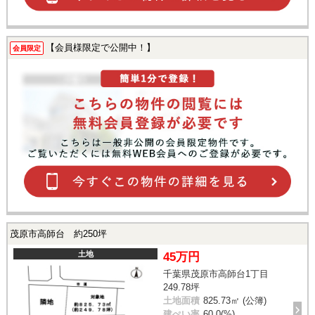
【会員様限定で公開中！】
会員限定
茂原市高師台 約250坪
土地
45万円
千葉県茂原市高師台1丁目
249.78坪
土地面積
825.73㎡ (公簿)
建ぺい率
60.0(%)