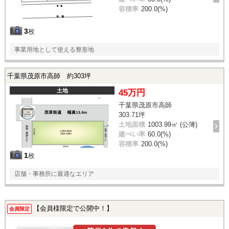
容積率
200.0(%)
3
枚
事業用地として使える整形地
千葉県茂原市高師 約303坪
土地
45万円
千葉県茂原市高師
303.71坪
土地面積
1003.99㎡ (公簿)
建ぺい率
60.0(%)
容積率
200.0(%)
1
枚
店舗・事務所に最適なエリア
【会員様限定で公開中！】
会員限定