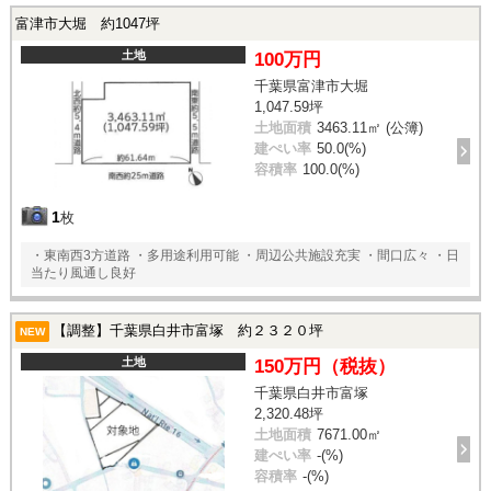
富津市大堀 約1047坪
土地
100万円
千葉県富津市大堀
1,047.59坪
土地面積
3463.11㎡ (公簿)
建ぺい率
50.0(%)
容積率
100.0(%)
1
枚
・東南西3方道路 ・多用途利用可能 ・周辺公共施設充実 ・間口広々 ・日
当たり風通し良好
【調整】千葉県白井市富塚 約２３２０坪
NEW
土地
150万円（税抜）
千葉県白井市富塚
2,320.48坪
土地面積
7671.00㎡
建ぺい率
-(%)
容積率
-(%)