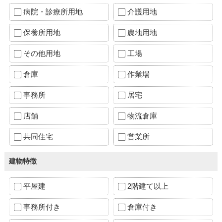
病院・診療所用地
介護用地
保養所用地
農地用地
その他用地
工場
倉庫
作業場
事務所
居宅
店舗
物流倉庫
共同住宅
営業所
建物特徴
平屋建
2階建て以上
事務所付き
倉庫付き