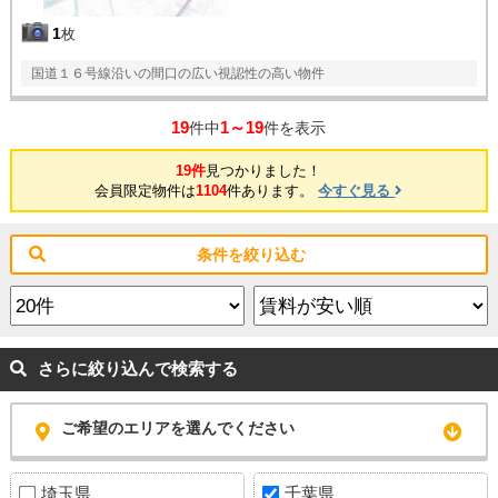
1
枚
国道１６号線沿いの間口の広い視認性の高い物件
19
1～19
件中
件を表示
19件
見つかりました！
会員限定物件は
1104
件あります。
今すぐ見る
条件を絞り込む
さらに絞り込んで検索する
ご希望のエリアを選んでください
埼玉県
千葉県