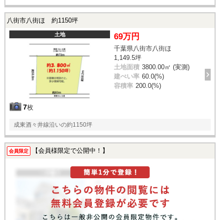
八街市八街ほ 約1150坪
土地
69万円
千葉県八街市八街ほ
1,149.5坪
土地面積
3800.00㎡ (実測)
建ぺい率
60.0(%)
容積率
200.0(%)
7
枚
成東酒々井線沿いの約1150坪
【会員様限定で公開中！】
会員限定