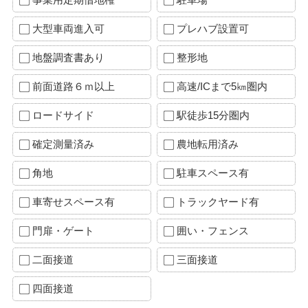
大型車両進入可
プレハブ設置可
地盤調査書あり
整形地
前面道路６ｍ以上
高速/ICまで5㎞圏内
ロードサイド
駅徒歩15分圏内
確定測量済み
農地転用済み
角地
駐車スペース有
車寄せスペース有
トラックヤード有
門扉・ゲート
囲い・フェンス
二面接道
三面接道
四面接道