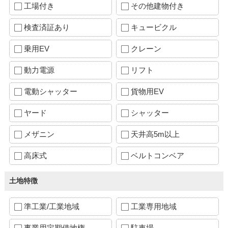
工場付き
その他建物付き
検査済証あり
キュービクル
乗用EV
クレーン
動力電源
リフト
電動シャッター
貨物用EV
ヤード
シャッター
メザニン
天井高5m以上
高床式
ベルトコンベア
土地特徴
準工業/工業地域
工業専用地域
事業用定期借地権
駐車場