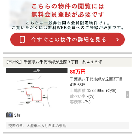
【市街化】千葉県八千代市緑が丘西３丁目 約４１５坪
土地
80万円
千葉県八千代市緑が丘西3丁目
415.63坪
土地面積
1373.99㎡ (公簿)
建ぺい率
-(%)
容積率
-(%)
3
枚
交差点角、大型車出入り自由の敷地