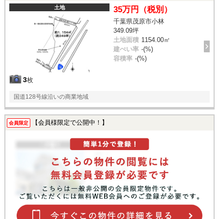
土地
35万円（税別）
千葉県茂原市小林
349.09坪
土地面積
1154.00㎡
建ぺい率
-(%)
容積率
-(%)
3
枚
国道128号線沿いの商業地域
【会員様限定で公開中！】
会員限定