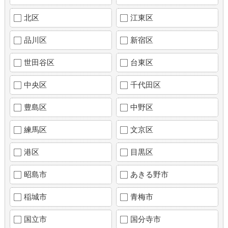
北区
江東区
品川区
新宿区
世田谷区
台東区
中央区
千代田区
豊島区
中野区
練馬区
文京区
港区
目黒区
昭島市
あきる野市
稲城市
青梅市
国立市
国分寺市