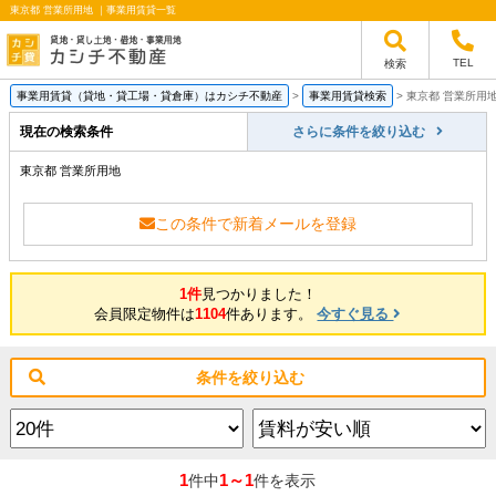
東京都 営業所用地 ｜事業用賃貸一覧
TEL
検索
事業用賃貸（貸地・貸工場・貸倉庫）はカシチ不動産
>
事業用賃貸検索
>
東京都 営業所用
現在の検索条件
さらに条件を絞り込む
東京都 営業所用地
この条件で新着メールを登録
1件
見つかりました！
会員限定物件は
1104
件あります。
今すぐ見る
条件を絞り込む
1
1～1
件中
件を表示