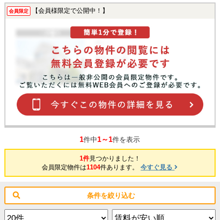
【会員様限定で公開中！】
会員限定
1
1～1
件中
件を表示
1件
見つかりました！
会員限定物件は
1104
件あります。
今すぐ見る
条件を絞り込む