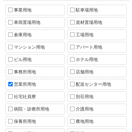
事業用地
駐車場用地
車両置場用地
資材置場用地
倉庫用地
工場用地
マンション用地
アパート用地
ビル用地
ホテル用地
事務所用地
店舗用地
営業所用地
配送センター用地
社宅社員寮
別荘用地
病院・診療所用地
介護用地
保養所用地
農地用地