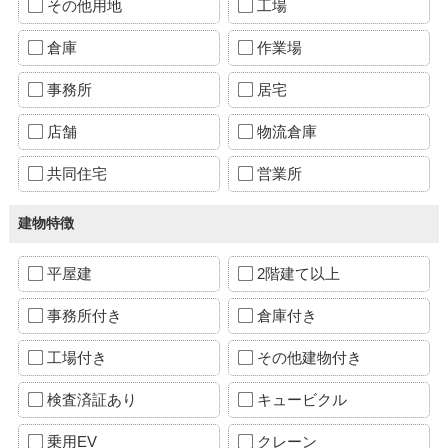
その他用地
工場
倉庫
作業場
事務所
居宅
店舗
物流倉庫
共同住宅
営業所
建物特徴
平屋建
2階建て以上
事務所付き
倉庫付き
工場付き
その他建物付き
検査済証あり
キュービクル
乗用EV
クレーン