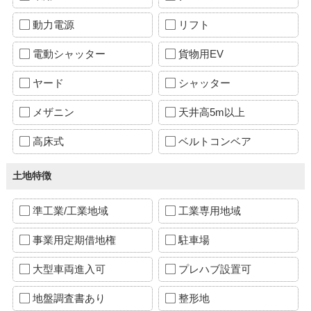
動力電源
リフト
電動シャッター
貨物用EV
ヤード
シャッター
メザニン
天井高5m以上
高床式
ベルトコンベア
土地特徴
準工業/工業地域
工業専用地域
事業用定期借地権
駐車場
大型車両進入可
プレハブ設置可
地盤調査書あり
整形地