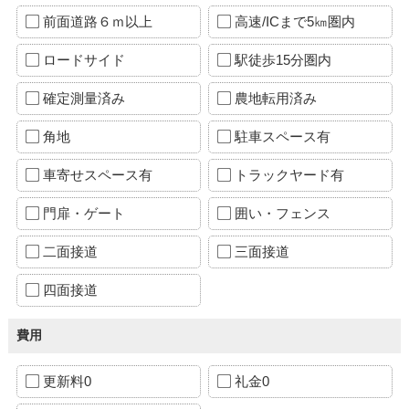
前面道路６ｍ以上
高速/ICまで5㎞圏内
ロードサイド
駅徒歩15分圏内
確定測量済み
農地転用済み
角地
駐車スペース有
車寄せスペース有
トラックヤード有
門扉・ゲート
囲い・フェンス
二面接道
三面接道
四面接道
費用
更新料0
礼金0