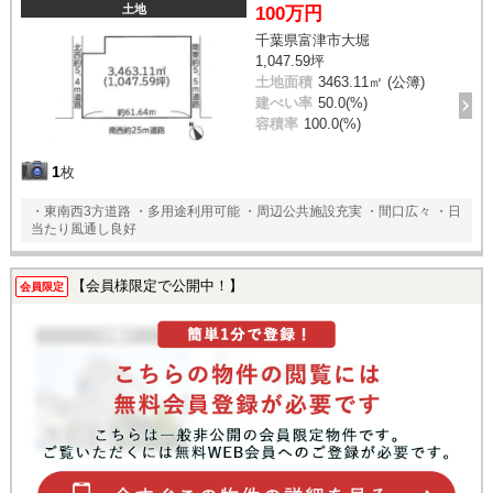
土地
100万円
千葉県富津市大堀
1,047.59坪
土地面積
3463.11㎡ (公簿)
建ぺい率
50.0(%)
容積率
100.0(%)
1
枚
・東南西3方道路 ・多用途利用可能 ・周辺公共施設充実 ・間口広々 ・日
当たり風通し良好
【会員様限定で公開中！】
会員限定