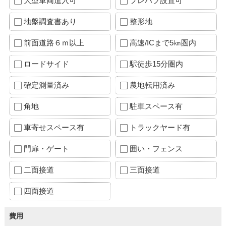
大型車両進入可
プレハブ設置可
地盤調査書あり
整形地
前面道路６ｍ以上
高速/ICまで5㎞圏内
ロードサイド
駅徒歩15分圏内
確定測量済み
農地転用済み
角地
駐車スペース有
車寄せスペース有
トラックヤード有
門扉・ゲート
囲い・フェンス
二面接道
三面接道
四面接道
費用