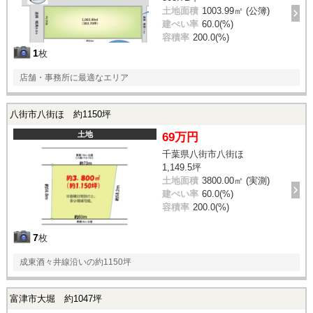
土地面積
1003.99㎡ (公簿)
建ぺい率
60.0(%)
容積率
200.0(%)
1
枚
店舗・事務所に最適なエリア
八街市八街ほ 約1150坪
土地
69万円
千葉県八街市八街ほ
1,149.5坪
土地面積
3800.00㎡ (実測)
建ぺい率
60.0(%)
容積率
200.0(%)
7
枚
成東酒々井線沿いの約1150坪
富津市大堀 約1047坪