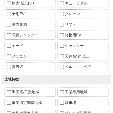
検査済証あり
キュービクル
乗用EV
クレーン
動力電源
リフト
電動シャッター
貨物用EV
ヤード
シャッター
メザニン
天井高5m以上
高床式
ベルトコンベア
土地特徴
準工業/工業地域
工業専用地域
事業用定期借地権
駐車場