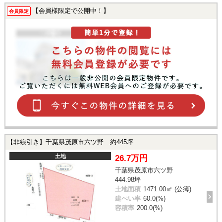
【会員様限定で公開中！】
会員限定
【非線引き】千葉県茂原市六ツ野 約445坪
土地
26.7万円
千葉県茂原市六ツ野
444.98坪
土地面積
1471.00㎡ (公簿)
建ぺい率
60.0(%)
容積率
200.0(%)