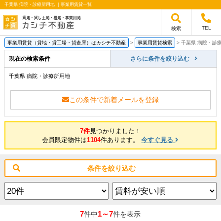
千葉県 病院・診療所用地 ｜事業用賃貸一覧
TEL
検索
事業用賃貸（貸地・貸工場・貸倉庫）はカシチ不動産
>
事業用賃貸検索
>
千葉県 病院・診
現在の検索条件
さらに条件を絞り込む
千葉県 病院・診療所用地
この条件で新着メールを登録
7件
見つかりました！
会員限定物件は
1104
件あります。
今すぐ見る
条件を絞り込む
7
1～7
件中
件を表示