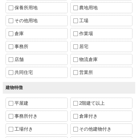
保養所用地
農地用地
その他用地
工場
倉庫
作業場
事務所
居宅
店舗
物流倉庫
共同住宅
営業所
建物特徴
平屋建
2階建て以上
事務所付き
倉庫付き
工場付き
その他建物付き