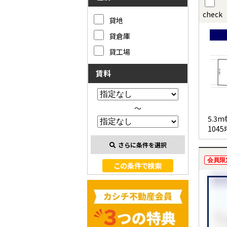
check
貸地
貸倉庫
貸工場
賃料
～
5.3
1045
さらに条件を選択
会員限