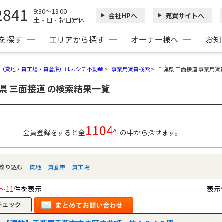
2841
9:30～18:00
会社HPへ
売買サイトへ
土・日・祝日定休
を探す
エリアから探す
オーナー様へ
お知
（貸地・貸工場・貸倉庫）はカシチ不動産
>
事業用賃貸検索
>
千葉県 三面接道 事業用
県 三面接道 の検索結果一覧
1104
会員登録をすると全
件の中から探せます。
絞り込む
貸地
貸倉庫
貸工場
～11
件を表示
表示