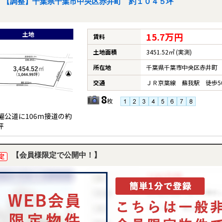
【調整】千葉県千葉市中央区赤井町 約１０４５坪
土地
15.7万円
賃料
土地面積
3451.52㎡ (実測)
所在地
千葉県千葉市中央区赤井町
交通
ＪＲ京葉線 蘇我駅 徒歩5
8
枚
m幅公道に106m接道の約
坪
【会員様限定で公開中！】
定