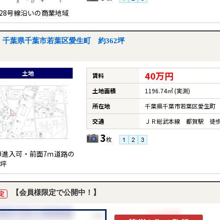
128号線沿いの商業地域
千葉県千葉市若葉区愛生町 約362坪
土地
40万円
賃料
土地面積
1196.74㎡ (実測)
所在地
千葉県千葉市若葉区愛生町
交通
ＪＲ総武本線 都賀駅 徒歩
3
枚
車進入可・前面7ｍ道路の
2坪
【会員様限定で公開中！】
定