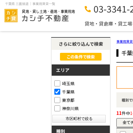
千葉県 三面接道 ｜事業用賃貸一覧
03-3341-
貸地・貸倉庫・貸工場
事業用賃貸
さらに絞り込んで検索
千葉
エリア
埼玉県
千葉県
東京都
種別で
神奈川県
11
件中
1
種別