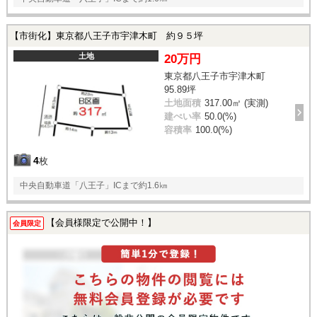
【市街化】東京都八王子市宇津木町 約９５坪
土地
20万円
東京都八王子市宇津木町
95.89坪
土地面積
317.00㎡ (実測)
建ぺい率
50.0(%)
容積率
100.0(%)
4
枚
中央自動車道「八王子」ICまで約1.6㎞
【会員様限定で公開中！】
会員限定