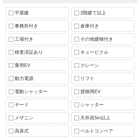
平屋建
2階建て以上
事務所付き
倉庫付き
工場付き
その他建物付き
検査済証あり
キュービクル
乗用EV
クレーン
動力電源
リフト
電動シャッター
貨物用EV
ヤード
シャッター
メザニン
天井高5m以上
高床式
ベルトコンベア