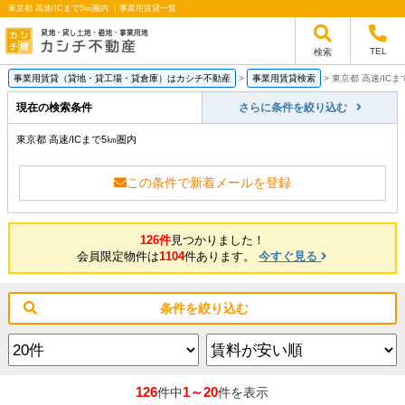
東京都 高速/ICまで5㎞圏内 ｜事業用賃貸一覧
TEL
検索
事業用賃貸（貸地・貸工場・貸倉庫）はカシチ不動産
>
事業用賃貸検索
>
東京都 高速/IC
現在の検索条件
さらに条件を絞り込む
東京都 高速/ICまで5㎞圏内
この条件で新着メールを登録
126件
見つかりました！
会員限定物件は
1104
件あります。
今すぐ見る
条件を絞り込む
126
1～20
件中
件を表示