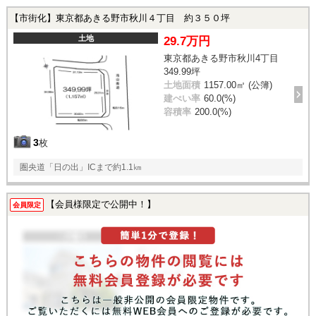
【市街化】東京都あきる野市秋川４丁目 約３５０坪
土地
29.7万円
東京都あきる野市秋川4丁目
349.99坪
土地面積
1157.00㎡ (公簿)
建ぺい率
60.0(%)
容積率
200.0(%)
3
枚
圏央道「日の出」ICまで約1.1㎞
【会員様限定で公開中！】
会員限定