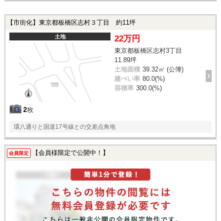
【市街化】東京都板橋区志村３丁目 約11坪
土地
22万円
東京都板橋区志村3丁目
11.89坪
土地面積
39.32㎡ (公簿)
建ぺい率
80.0(%)
容積率
300.0(%)
2
枚
環八通りと国道17号線との交差点角地
【会員様限定で公開中！】
会員限定