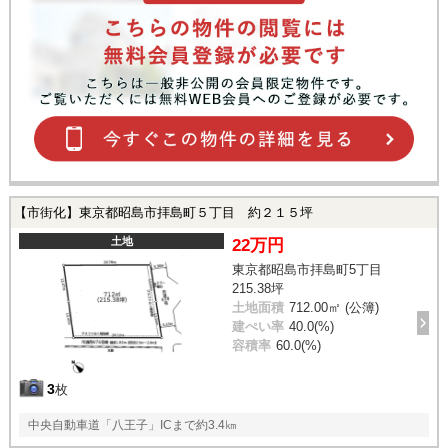
【市街化】東京都昭島市拝島町５丁目 約２１５坪
土地
22万円
東京都昭島市拝島町5丁目
215.38坪
土地面積
712.00㎡ (公簿)
建ぺい率
40.0(%)
容積率
60.0(%)
3
枚
中央自動車道「八王子」ICまで約3.4㎞