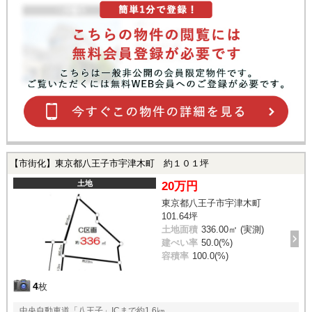
【市街化】東京都八王子市宇津木町 約１０１坪
土地
20万円
東京都八王子市宇津木町
101.64坪
土地面積
336.00㎡ (実測)
建ぺい率
50.0(%)
容積率
100.0(%)
4
枚
中央自動車道「八王子」ICまで約1.6㎞