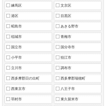
練馬区
文京区
港区
目黒区
昭島市
あきる野市
稲城市
青梅市
国立市
国分寺市
小平市
狛江市
立川市
調布市
西多摩郡日の出町
西多摩郡瑞穂町
西東京市
八王子市
羽村市
東久留米市