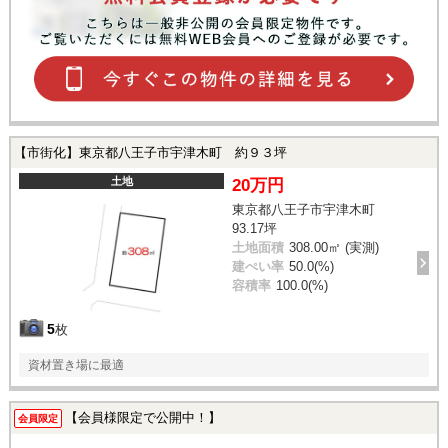
【市街化】東京都八王子市宇津木町 約９３坪
土地
20万円
東京都八王子市宇津木町
93.17坪
土地面積
308.00㎡ (実測)
建ぺい率
50.0(%)
容積率
100.0(%)
5
枚
資材置き場に最適
【会員様限定で公開中！】
会員限定