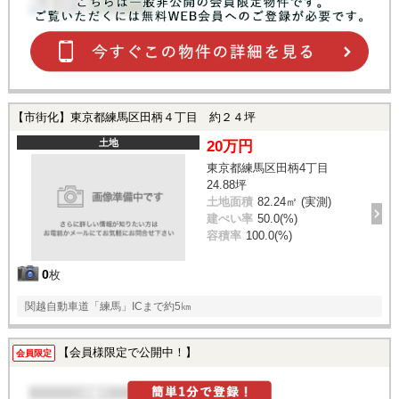
【市街化】東京都練馬区田柄４丁目 約２４坪
土地
20万円
東京都練馬区田柄4丁目
24.88坪
土地面積
82.24㎡ (実測)
建ぺい率
50.0(%)
容積率
100.0(%)
0
枚
関越自動車道「練馬」ICまで約5㎞
【会員様限定で公開中！】
会員限定