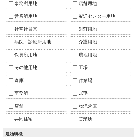
事務所用地
店舗用地
営業所用地
配送センター用地
社宅社員寮
別荘用地
病院・診療所用地
介護用地
保養所用地
農地用地
その他用地
工場
倉庫
作業場
事務所
居宅
店舗
物流倉庫
共同住宅
営業所
建物特徴