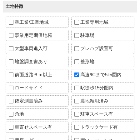
土地特徴
準工業/工業地域
工業専用地域
事業用定期借地権
駐車場
大型車両進入可
プレハブ設置可
地盤調査書あり
整形地
前面道路６ｍ以上
高速/ICまで5㎞圏内
ロードサイド
駅徒歩15分圏内
確定測量済み
農地転用済み
角地
駐車スペース有
車寄せスペース有
トラックヤード有