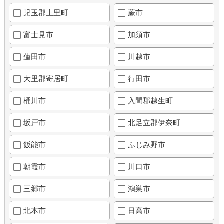
児玉郡上里町
蕨市
富士見市
加須市
蓮田市
川越市
大里郡寄居町
行田市
桶川市
入間郡越生町
坂戸市
北足立郡伊奈町
飯能市
ふじみ野市
朝霞市
川口市
三郷市
鴻巣市
北本市
日高市