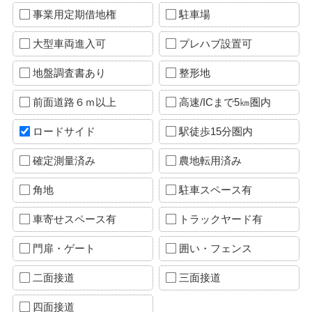
事業用定期借地権
駐車場
大型車両進入可
プレハブ設置可
地盤調査書あり
整形地
前面道路６ｍ以上
高速/ICまで5㎞圏内
ロードサイド
駅徒歩15分圏内
確定測量済み
農地転用済み
角地
駐車スペース有
車寄せスペース有
トラックヤード有
門扉・ゲート
囲い・フェンス
二面接道
三面接道
四面接道