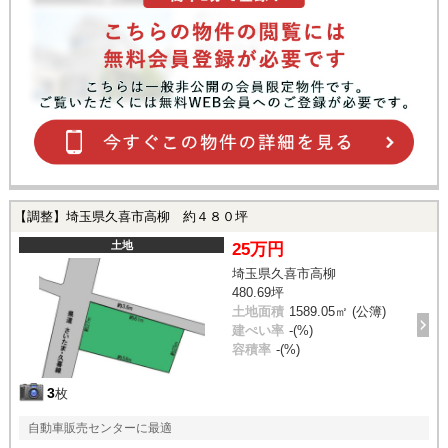
【調整】埼玉県久喜市高柳 約４８０坪
土地
25万円
埼玉県久喜市高柳
480.69坪
土地面積
1589.05㎡ (公簿)
建ぺい率
-(%)
容積率
-(%)
3
枚
自動車販売センターに最適