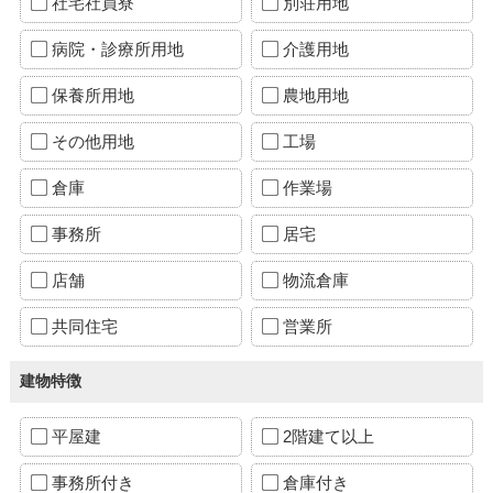
社宅社員寮
別荘用地
病院・診療所用地
介護用地
保養所用地
農地用地
その他用地
工場
倉庫
作業場
事務所
居宅
店舗
物流倉庫
共同住宅
営業所
建物特徴
平屋建
2階建て以上
事務所付き
倉庫付き