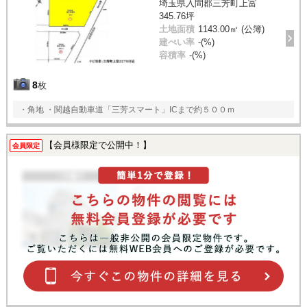
埼玉県入間郡三芳町上富
345.76坪
土地面積
1143.00㎡ (公簿)
建ぺい率
-(%)
容積率
-(%)
8
枚
・角地 ・関越自動車道「三芳スマート」ICまで約５００ｍ
【会員様限定で公開中！】
会員限定