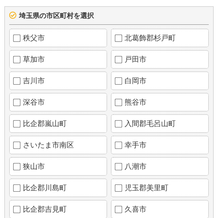
埼玉県の市区町村を選択
秩父市
北葛飾郡杉戸町
草加市
戸田市
吉川市
白岡市
深谷市
熊谷市
比企郡嵐山町
入間郡毛呂山町
さいたま市南区
幸手市
狭山市
八潮市
比企郡川島町
児玉郡美里町
比企郡吉見町
久喜市