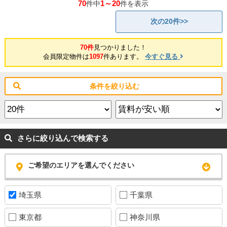
70
1～20
件中
件を表示
次の20件>>
70件
見つかりました！
会員限定物件は
1097
件あります。
今すぐ見る
条件を絞り込む
さらに絞り込んで検索する
ご希望のエリアを選んでください
埼玉県
千葉県
東京都
神奈川県