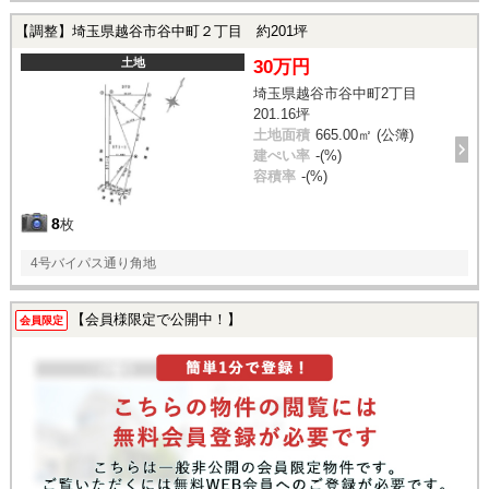
【調整】埼玉県越谷市谷中町２丁目 約201坪
土地
30万円
埼玉県越谷市谷中町2丁目
201.16坪
土地面積
665.00㎡ (公簿)
建ぺい率
-(%)
容積率
-(%)
8
枚
4号バイパス通り角地
【会員様限定で公開中！】
会員限定