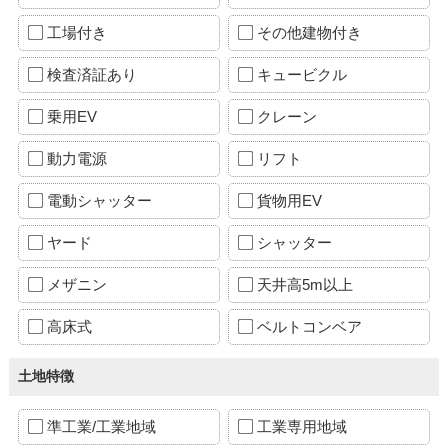
工場付き
その他建物付き
検査済証あり
キュービクル
乗用EV
クレーン
動力電源
リフト
電動シャッター
貨物用EV
ヤード
シャッター
メザニン
天井高5m以上
高床式
ベルトコンベア
土地特徴
準工業/工業地域
工業専用地域