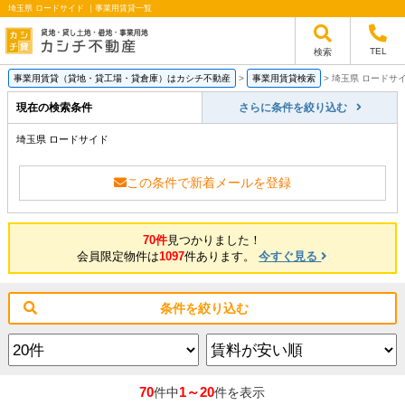
埼玉県 ロードサイド ｜事業用賃貸一覧
TEL
検索
事業用賃貸（貸地・貸工場・貸倉庫）はカシチ不動産
>
事業用賃貸検索
>
埼玉県 ロードサ
現在の検索条件
さらに条件を絞り込む
埼玉県 ロードサイド
この条件で新着メールを登録
70件
見つかりました！
会員限定物件は
1097
件あります。
今すぐ見る
条件を絞り込む
70
1～20
件中
件を表示