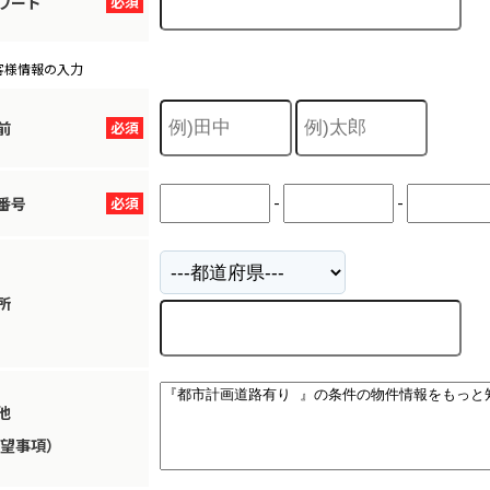
ワード
必須
客様情報の入力
前
必須
-
-
番号
必須
所
他
望事項）