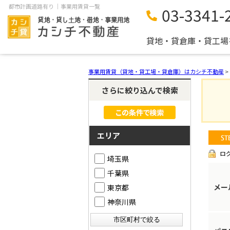
都市計画道路有り ｜事業用賃貸一覧
03-3341-
貸地・貸倉庫・貸工場
事業用賃貸（貸地・貸工場・貸倉庫）はカシチ不動産
>
さらに絞り込んで検索
エリア
ロ
埼玉県
千葉県
メー
東京都
神奈川県