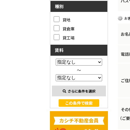
パス
種別
お
貸地
貸倉庫
お名
貸工場
賃料
電話
～
ご住
さらに条件を選択
その
（ご要