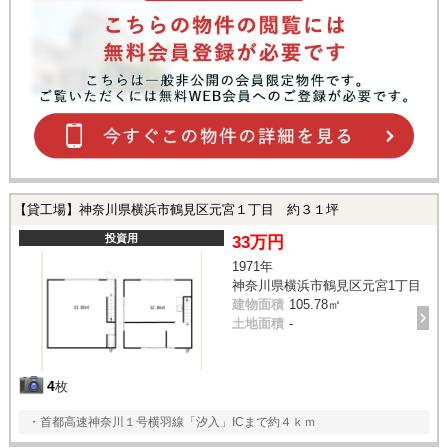
【貸工場】神奈川県横浜市鶴見区元宮１丁目 約３１坪
投資用
33万円
1971年
神奈川県横浜市鶴見区元宮1丁目
建物面積
105.78㎡
土地面積
-
4
枚
・首都高速神奈川１号横羽線「汐入」ICまで約４ｋｍ