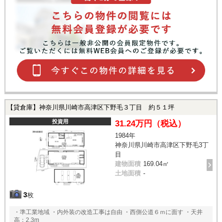
【貸倉庫】神奈川県川崎市高津区下野毛３丁目 約５１坪
投資用
31.24万円（税込）
1984年
神奈川県川崎市高津区下野毛3丁
目
建物面積
169.04㎡
土地面積
-
3
枚
・準工業地域 ・内外装の改造工事は自由 ・西側公道６ｍに面す ・天井
高：2.3m