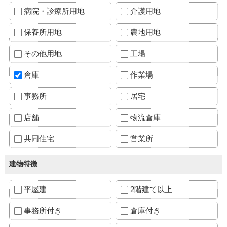
病院・診療所用地
介護用地
保養所用地
農地用地
その他用地
工場
倉庫
作業場
事務所
居宅
店舗
物流倉庫
共同住宅
営業所
建物特徴
平屋建
2階建て以上
事務所付き
倉庫付き