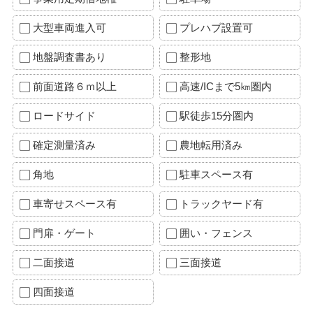
大型車両進入可
プレハブ設置可
地盤調査書あり
整形地
前面道路６ｍ以上
高速/ICまで5㎞圏内
ロードサイド
駅徒歩15分圏内
確定測量済み
農地転用済み
角地
駐車スペース有
車寄せスペース有
トラックヤード有
門扉・ゲート
囲い・フェンス
二面接道
三面接道
四面接道