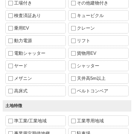
工場付き
その他建物付き
検査済証あり
キュービクル
乗用EV
クレーン
動力電源
リフト
電動シャッター
貨物用EV
ヤード
シャッター
メザニン
天井高5m以上
高床式
ベルトコンベア
土地特徴
準工業/工業地域
工業専用地域
事業用定期借地権
駐車場