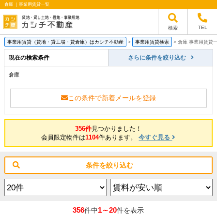
倉庫 ｜事業用賃貸一覧
TEL
検索
事業用賃貸（貸地・貸工場・貸倉庫）はカシチ不動産
>
事業用賃貸検索
>
倉庫 事業用賃貸
現在の検索条件
さらに条件を絞り込む
倉庫
この条件で新着メールを登録
356件
見つかりました！
会員限定物件は
1104
件あります。
今すぐ見る
条件を絞り込む
356
1～20
件中
件を表示