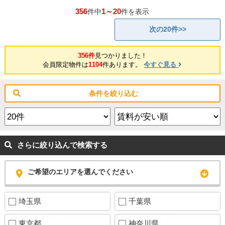
356
1～20
件中
件を表示
次の20件>>
356件
見つかりました！
会員限定物件は
1104
件あります。
今すぐ見る
条件を絞り込む
さらに絞り込んで検索する
ご希望のエリアを選んでください
埼玉県
千葉県
東京都
神奈川県