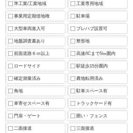
準工業/工業地域
工業専用地域
事業用定期借地権
駐車場
大型車両進入可
プレハブ設置可
地盤調査書あり
整形地
前面道路６ｍ以上
高速/ICまで5㎞圏内
ロードサイド
駅徒歩15分圏内
確定測量済み
農地転用済み
角地
駐車スペース有
車寄せスペース有
トラックヤード有
門扉・ゲート
囲い・フェンス
二面接道
三面接道