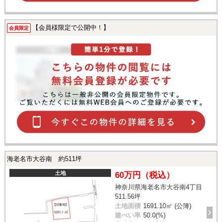
【会員様限定で公開中！】
会員限定
海老名市大谷南 約511坪
土地
60万円（税込）
神奈川県海老名市大谷南4丁目
511.56坪
土地面積
1691.10㎡ (公簿)
建ぺい率
50.0(%)