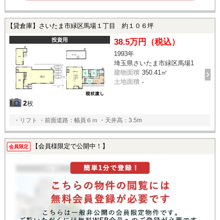
【貸倉庫】さいたま市緑区馬場１丁目 約１０６坪
投資用
38.5万円（税込）
1993年
埼玉県さいたま市緑区馬場1
建物面積
350.41㎡
土地面積
-
2
枚
・リフト ・前面道路：幅員６ｍ ・天井高：3.5m
【会員様限定で公開中！】
会員限定