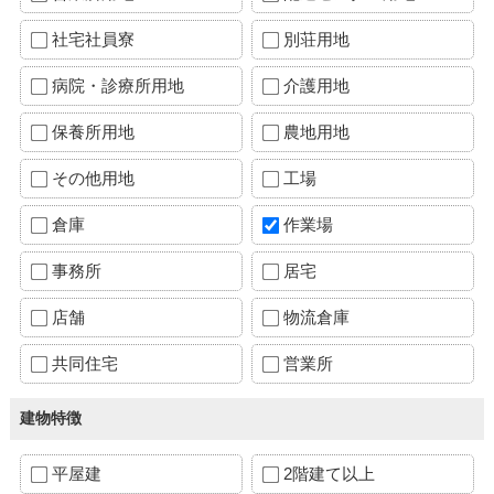
社宅社員寮
別荘用地
病院・診療所用地
介護用地
保養所用地
農地用地
その他用地
工場
倉庫
作業場
事務所
居宅
店舗
物流倉庫
共同住宅
営業所
建物特徴
平屋建
2階建て以上