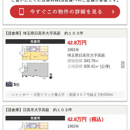
【貸倉庫】埼玉県日高市大字高萩 約１０３坪
投資用
42.8万円
1991年
埼玉県日高市大字高萩
建物面積
343.79㎡
土地面積
926.41㎡ (公簿)
5
枚
・シャッター ・大型トラック搬入可 ・国道４０７号線まで約500m
【貸倉庫】日高市大字高荻 約１０３坪
投資用
42.8万円（税込）
1992年