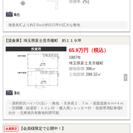
容積率
-(%)
6
枚
海老名ICより約2.5㎞の約511坪の広大な敷地
【貸倉庫】埼玉県富士見市榎町 約１１９坪
投資用
65.9万円（税込）
1987年
埼玉県富士見市榎町
建物面積
396㎡
土地面積
299.32㎡
3
枚
・浦和所沢バイパス沿い ・角地 ・天井高２．７ｍ ・前面道路６ｍ×４ｍ
・空調機・給湯室・トイレ付 ・搬入用シャッター付 ・前面専用駐車場6
台分 ・北東側共有敷地利用可能
【会員様限定で公開中！】
会員限定