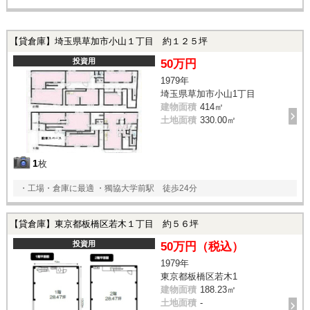
【貸倉庫】埼玉県草加市小山１丁目 約１２５坪
投資用
50万円
1979年
埼玉県草加市小山1丁目
建物面積
414㎡
土地面積
330.00㎡
1
枚
・工場・倉庫に最適 ・獨協大学前駅 徒歩24分
【貸倉庫】東京都板橋区若木１丁目 約５６坪
投資用
50万円（税込）
1979年
東京都板橋区若木1
建物面積
188.23㎡
土地面積
-