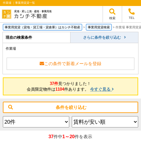
作業場 ｜事業用賃貸一覧
TEL
検索
事業用賃貸（貸地・貸工場・貸倉庫）はカシチ不動産
>
事業用賃貸検索
>
作業場 事業用賃
現在の検索条件
さらに条件を絞り込む
作業場
この条件で新着メールを登録
37件
見つかりました！
会員限定物件は
1104
件あります。
今すぐ見る
条件を絞り込む
37
1～20
件中
件を表示