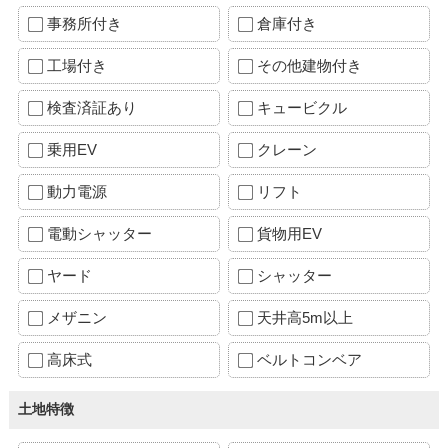
事務所付き
倉庫付き
工場付き
その他建物付き
検査済証あり
キュービクル
乗用EV
クレーン
動力電源
リフト
電動シャッター
貨物用EV
ヤード
シャッター
メザニン
天井高5m以上
高床式
ベルトコンベア
土地特徴