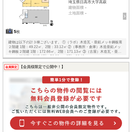
埼玉県日高市大字高萩
建物面積
-
土地面積
-
5
枚
建物は以下の計３棟ございます。 ①（ラボ）木造瓦・亜鉛メッキ鋼板葺
２階建 1階：49.22㎡、2階：33.12㎡ ②（事務所・倉庫）木造亜鉛メッ
キ鋼板２階建 1階：172.66㎡、2階：171.13㎡ ③（古屋）木造瓦・亜鉛
メッキ鋼板葺２階建 1階：52.98㎡、2階：26.49㎡
【会員様限定で公開中！】
会員限定