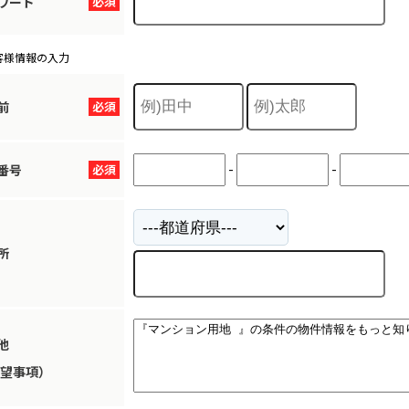
ワード
必須
客様情報の入力
前
必須
-
-
番号
必須
所
他
望事項）