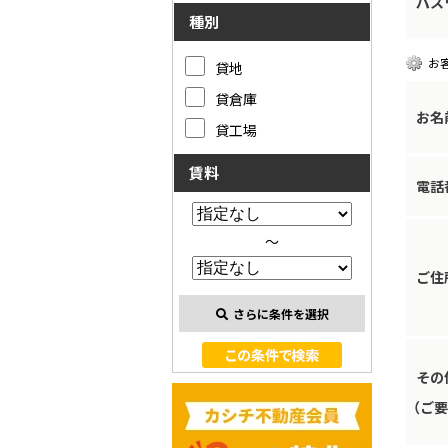
パス
種別
お
貸地
貸倉庫
お名
貸工場
賃料
電話
～
ご住
さらに条件を選択
その
（ご要