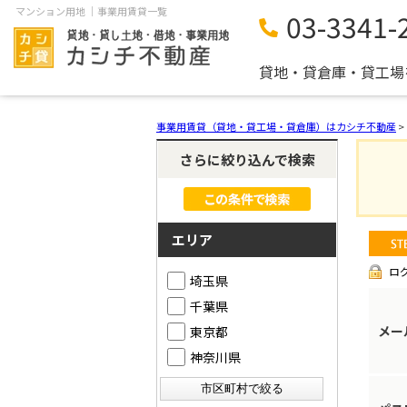
マンション用地 ｜事業用賃貸一覧
03-3341-
貸地・貸倉庫・貸工場
事業用賃貸（貸地・貸工場・貸倉庫）はカシチ不動産
>
さらに絞り込んで検索
エリア
ロ
埼玉県
千葉県
メー
東京都
神奈川県