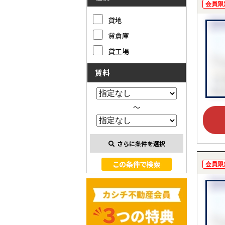
会員限
貸地
貸倉庫
貸工場
賃料
～
さらに条件を選択
会員限