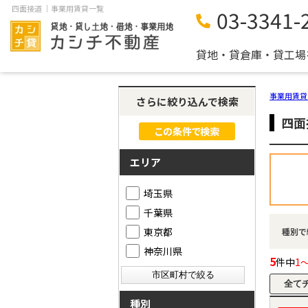
四面接道 ｜事業用賃貸一覧
03-3341-
貸地・貸倉庫・貸工場
事業用賃貸
さらに絞り込んで検索
四面
エリア
埼玉県
千葉県
東京都
種別で
神奈川県
5
件中
1
種別