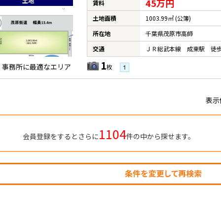
土地
45万円
賃料
土地面積
1003.99㎡ (公簿)
所在地
千葉県茂原市高師
交通
ＪＲ総武本線 成東駅 徒歩
1
・事務所に最適なエリア
枚
表示
1104
会員登録をするとさらに
件の中から探せます。