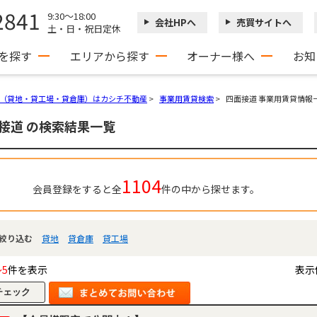
2841
9:30～18:00
会社HPへ
売買サイトへ
土・日・祝日定休
を探す
エリアから探す
オーナー様へ
お知
（貸地・貸工場・貸倉庫）はカシチ不動産
>
事業用賃貸検索
>
四面接道 事業用賃貸情報
接道 の検索結果一覧
1104
会員登録をすると全
件の中から探せます。
絞り込む
貸地
貸倉庫
貸工場
～5
件を表示
表示