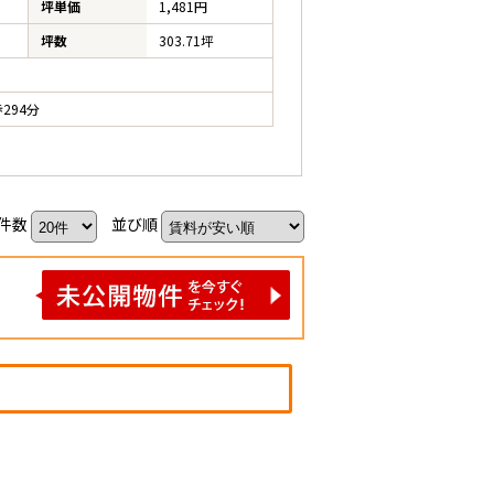
坪単価
1,481円
坪数
303.71坪
294分
件数
並び順