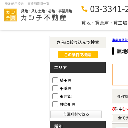
農地転用済み ｜事業用賃貸一覧
03-3341-
貸地・貸倉庫・貸工場
事業用賃貸
さらに絞り込んで検索
農地
エリア
埼玉県
千葉県
東京都
種別で
神奈川県
8
件中
1
種別