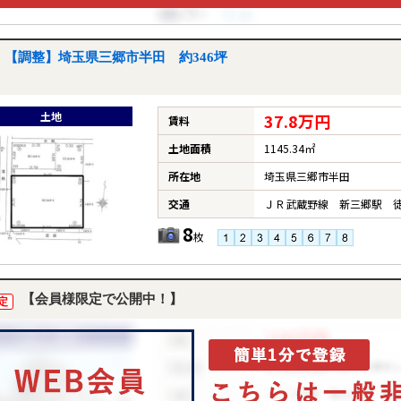
【調整】埼玉県三郷市半田 約346坪
土地
37.8万円
賃料
土地面積
1145.34㎡
所在地
埼玉県三郷市半田
交通
ＪＲ武蔵野線 新三郷駅 徒
8
枚
【会員様限定で公開中！】
定