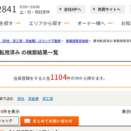
2841
9:30～18:00
会社HPへ
売買サイトへ
土・日・祝日定休
を探す
エリアから探す
オーナー様へ
お知
（貸地・貸工場・貸倉庫）はカシチ不動産
>
事業用賃貸検索
>
農地転用済み 事業用賃貸
転用済み の検索結果一覧
1104
会員登録をすると全
件の中から探せます。
絞り込む
貸地
貸倉庫
貸工場
～8
件を表示
表示