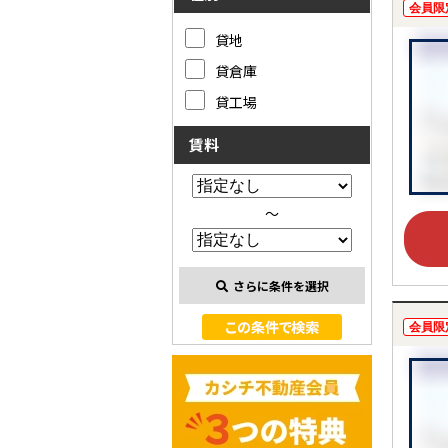
会員限
貸地
貸倉庫
貸工場
賃料
～
さらに条件を選択
会員限