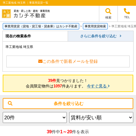
準工業地域 埼玉県 ｜事業用賃貸一覧
TEL
検索
事業用賃貸（貸地・貸工場・貸倉庫）はカシチ不動産
>
事業用賃貸検索
>
準工業地域 埼玉
現在の検索条件
さらに条件を絞り込む
準工業地域 埼玉県
この条件で新着メールを登録
39件
見つかりました！
会員限定物件は
1097
件あります。
今すぐ見る
条件を絞り込む
39
1～20
件中
件を表示