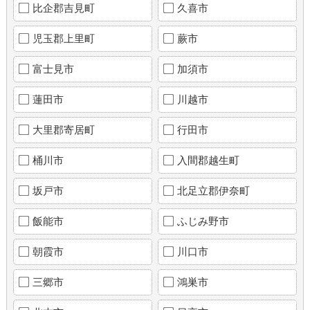
比企郡吉見町
久喜市
児玉郡上里町
蕨市
富士見市
加須市
蓮田市
川越市
大里郡寄居町
行田市
桶川市
入間郡越生町
坂戸市
北足立郡伊奈町
飯能市
ふじみ野市
朝霞市
川口市
三郷市
鴻巣市