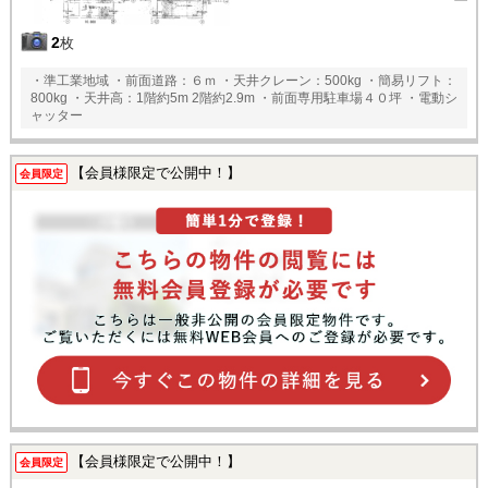
2
枚
・準工業地域 ・前面道路：６ｍ ・天井クレーン：500kg ・簡易リフト：
800kg ・天井高：1階約5m 2階約2.9m ・前面専用駐車場４０坪 ・電動シ
ャッター
【会員様限定で公開中！】
会員限定
【会員様限定で公開中！】
会員限定