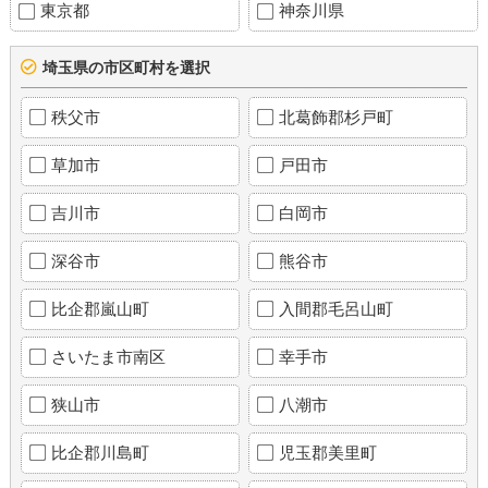
東京都
神奈川県
埼玉県の市区町村を選択
秩父市
北葛飾郡杉戸町
草加市
戸田市
吉川市
白岡市
深谷市
熊谷市
比企郡嵐山町
入間郡毛呂山町
さいたま市南区
幸手市
狭山市
八潮市
比企郡川島町
児玉郡美里町