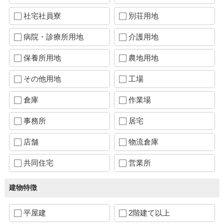
社宅社員寮
別荘用地
病院・診療所用地
介護用地
保養所用地
農地用地
その他用地
工場
倉庫
作業場
事務所
居宅
店舗
物流倉庫
共同住宅
営業所
建物特徴
平屋建
2階建て以上