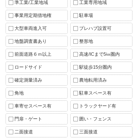
準工業/工業地域
工業専用地域
事業用定期借地権
駐車場
大型車両進入可
プレハブ設置可
地盤調査書あり
整形地
前面道路６ｍ以上
高速/ICまで5㎞圏内
ロードサイド
駅徒歩15分圏内
確定測量済み
農地転用済み
角地
駐車スペース有
車寄せスペース有
トラックヤード有
門扉・ゲート
囲い・フェンス
二面接道
三面接道