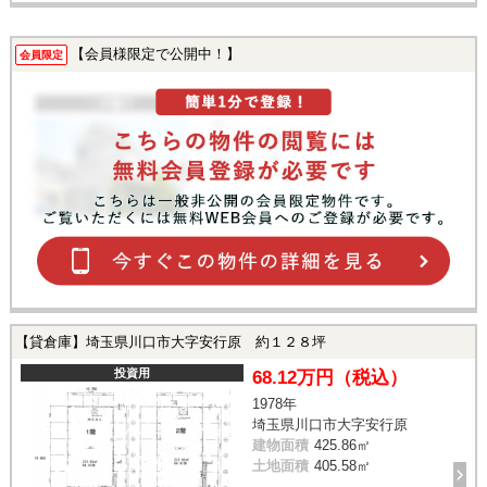
【会員様限定で公開中！】
会員限定
【貸倉庫】埼玉県川口市大字安行原 約１２８坪
投資用
68.12万円（税込）
1978年
埼玉県川口市大字安行原
建物面積
425.86㎡
土地面積
405.58㎡