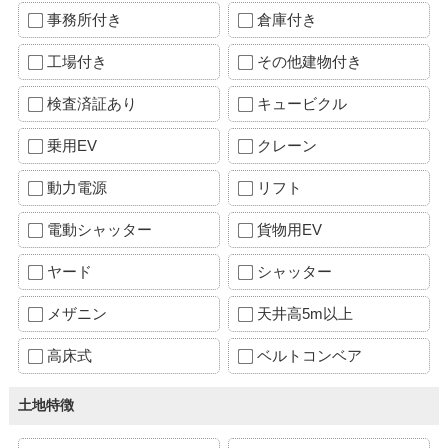
事務所付き
倉庫付き
工場付き
その他建物付き
検査済証あり
キュービクル
乗用EV
クレーン
動力電源
リフト
電動シャッター
貨物用EV
ヤード
シャッター
メザニン
天井高5m以上
高床式
ベルトコンベア
土地特徴