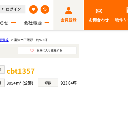
ログイン
会員登録
お問合わせ
物件リ
らせ
会社概要
>
須賀線
富津市下飯野 約923坪
cbt1357
号
3054m² (公簿)
923.84坪
積
坪数