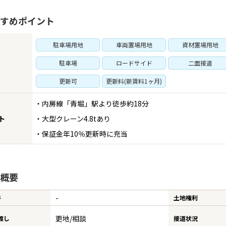
すめポイント
駐車場用地
車両置場用地
資材置場用地
駐車場
ロードサイド
二面接道
更新可
更新料(新賃料1ヶ月)
・内房線「青堀」駅より徒歩約18分
ト
・大型クレーン4.8tあり
・保証金年10％更新時に充当
概要
-
件
土地権利
更地/相談
渡し
接道状況