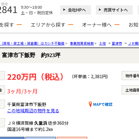
富津市下飯野 約923坪 千葉県富津市下飯野｜220万円（税込）の土地｜貸地・貸土地・借地・事業用地情報
2841
9:30～18:00
会社HPへ
売買サイトへ
土・日・祝日定休
を探す
エリアから探す
オーナー様へ
お知
>
>
（貸地・貸工場・貸倉庫）はカシチ不動産
>
事業用賃貸検索
>
土地
富津市
ＪＲ横
富津市下飯野 約923坪
220万円（税込）
物件番
2,381円
3ヶ月/3ヶ月
金
土地面
千葉県富津市下飯野
MAPで確認
この地域周辺の物件を見る
ＪＲ横須賀線
久里浜
徒歩360分
国道16号線まで約1.2㎞