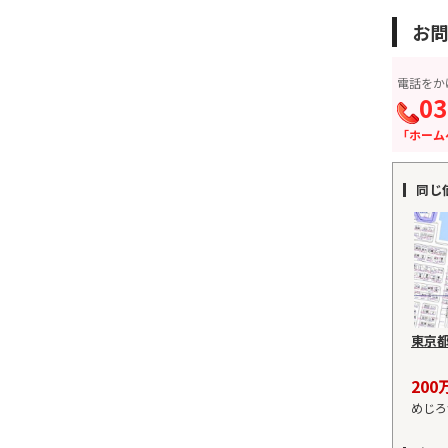
お問
電話をか
03
「ホーム
同じ
東京
200
めじろ