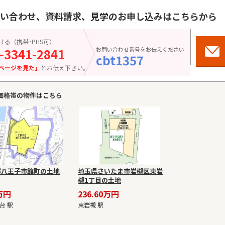
い合わせ、資料請求、見学のお申し込みはこちらから
こちら
ける（携帯･PHS可）
-3341-2841
お問い合わせ番号をお伝えください
お気に
cbt1357
ページを見た」
とお伝え下さい。
価格帯の物件はこちら
都八王子市館町の土地
埼玉県さいたま市岩槻区東岩
槻1丁目の土地
万円
236.60万円
台 駅
東岩槻 駅