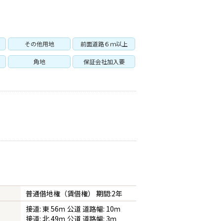
その他用地
前面道路６ｍ以上
角地
保証会社加入要
普通借地権（賃借権） 期間:2年
接道: 東 56ｍ 公道 道路幅: 10ｍ
接道: 北 49ｍ 公道 道路幅: 3ｍ