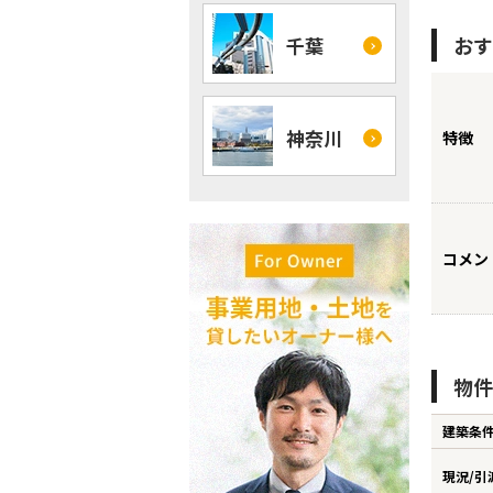
おす
千葉
神奈川
特徴
コメン
物件
建築条
現況/引