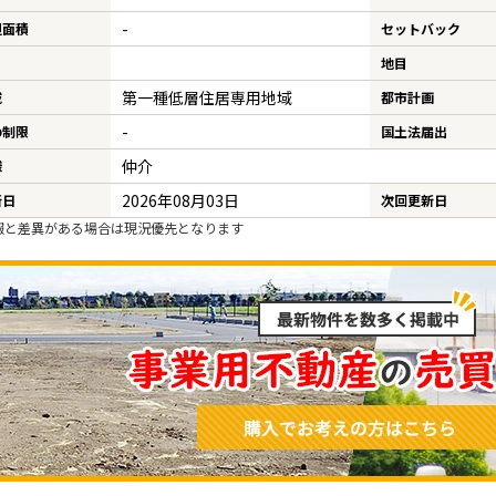
-
担面積
セットバック
地目
第一種低層住居専用地域
域
都市計画
-
の制限
国土法届出
仲介
様
2026年08月03日
新日
次回更新日
報と差異がある場合は現況優先となります