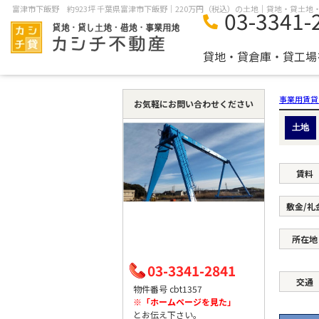
03-3341-
貸地・貸倉庫・貸工場
事業用賃貸
お気軽にお問い合わせください
土地
賃料
敷金/礼
所在地
03-3341-2841
交通
物件番号 cbt1357
※「ホームページを見た」
とお伝え下さい。