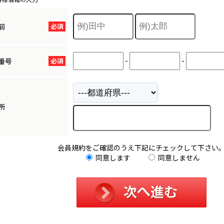
前
必須
-
-
番号
必須
所
会員規約をご確認のうえ下記にチェックして下さい
同意します
同意しません