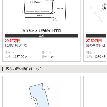
東京都あきる野市秋川4丁目
土地
29.70万円
27.50万円
秋川駅 徒歩13分
藤の牛島駅 徒
-
-
-
間取
築年
間取
土地
1157.00㎡
建物
-㎡
土地
1280.43
広さの近い物件はこちら