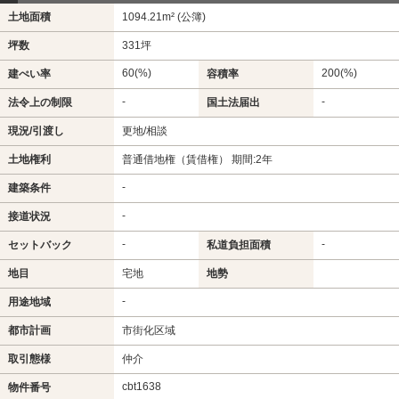
土地面積
1094.21m² (公簿)
坪数
331坪
60(%)
200(%)
建ぺい率
容積率
-
-
法令上の制限
国土法届出
現況/引渡し
更地/相談
土地権利
普通借地権（賃借権） 期間:2年
-
建築条件
-
接道状況
-
-
セットバック
私道負担面積
地目
宅地
地勢
-
用途地域
都市計画
市街化区域
取引態様
仲介
cbt1638
物件番号