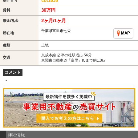
cbt1638
30万円
賃料
2ヶ月/1ヶ月
敷金/礼金
千葉県富里市七栄
所在地
MAP
種類
土地
京成本線 公津の杜駅 徒歩56分
交通
東関東自動車道「富里」ICまで約1.3㎞
コメント
-
詳細情報