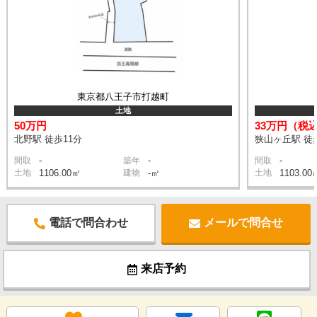
東京都八王子市打越町
土地
50万円
33万円（税
北野駅 徒歩11分
狭山ヶ丘駅 徒
-
-
-
間取
築年
間取
土地
1106.00㎡
建物
-㎡
土地
1103.00
電話で問合わせ
メールで問合せ
来店予約