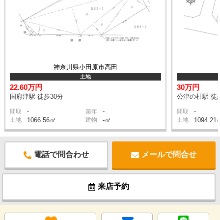
神奈川県小田原市高田
土地
22.60万円
30万円
国府津駅 徒歩30分
公津の杜駅 徒
-
-
-
間取
築年
間取
土地
1066.56㎡
建物
-㎡
土地
1094.21
電話で問合わせ
メールで問合せ
来店予約