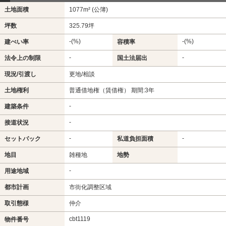
土地面積
1077m² (公簿)
坪数
325.79坪
-(%)
-(%)
建ぺい率
容積率
-
-
法令上の制限
国土法届出
現況/引渡し
更地/相談
土地権利
普通借地権（賃借権） 期間:3年
-
建築条件
-
接道状況
-
-
セットバック
私道負担面積
地目
雑種地
地勢
-
用途地域
都市計画
市街化調整区域
取引態様
仲介
cbt1119
物件番号