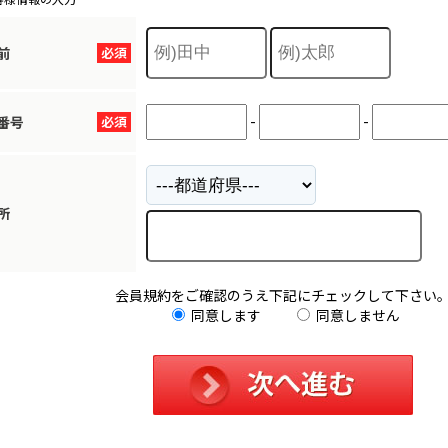
前
必須
-
-
番号
必須
所
会員規約をご確認のうえ下記にチェックして下さい
同意します
同意しません