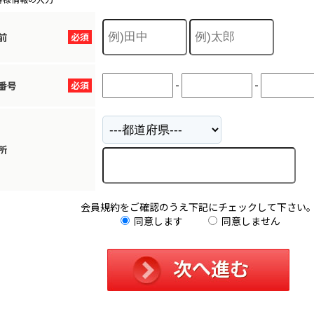
前
必須
-
-
番号
必須
所
会員規約をご確認のうえ下記にチェックして下さい
同意します
同意しません