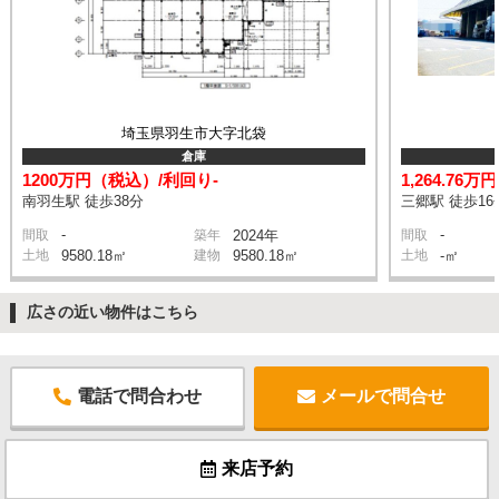
埼玉県羽生市大字北袋
倉庫
1200万円（税込）/利回り-
1,264.76万
南羽生駅 徒歩38分
三郷駅 徒歩16
-
-
間取
築年
2024年
間取
土地
9580.18㎡
建物
9580.18㎡
土地
-㎡
広さの近い物件はこちら
電話で問合わせ
メールで問合せ
来店予約