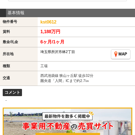
基本情報
kst0612
物件番号
1,188万円
賃料
6ヶ月/1ヶ月
敷金/礼金
埼玉県所沢市林2丁目
所在地
MAP
種類
工場
西武池袋線 狭山ヶ丘駅 徒歩32分
交通
圏央道「入間」ICまで約2.7㎞
コメント
-