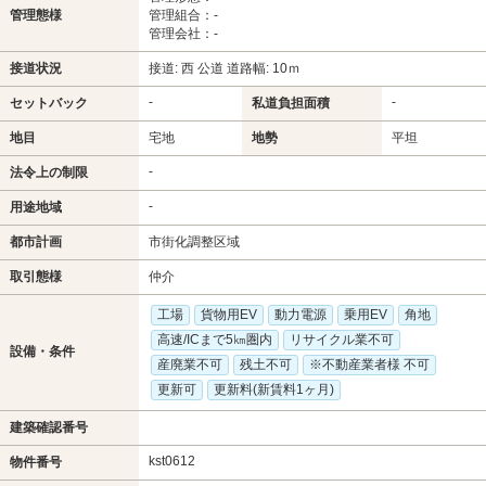
管理態様
管理組合：-
管理会社：-
接道状況
接道: 西 公道 道路幅: 10ｍ
-
-
セットバック
私道負担面積
地目
宅地
地勢
平坦
-
法令上の制限
-
用途地域
都市計画
市街化調整区域
取引態様
仲介
工場
貨物用EV
動力電源
乗用EV
角地
高速/ICまで5㎞圏内
リサイクル業不可
設備・条件
産廃業不可
残土不可
※不動産業者様 不可
更新可
更新料(新賃料1ヶ月)
建築確認番号
kst0612
物件番号