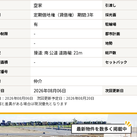
空家
引渡し
定期借地権（賃借権） 期間:3年
利
採光面
有
駐輪場
-
の制限
都市計画
-
地勢
接道: 南 公道 道路幅: 21ｍ
況
総戸数
-
担面積
セットバック
認番号
仲介
様
2026年08月06日
新日
次回更新日
：2026年08月06日 次回更新予定日：2026年08月20日
報と差異がある場合は現況優先となります