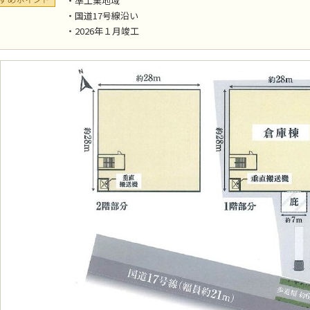
・準工業地域
・国道17号線沿い
・2026年１月竣工