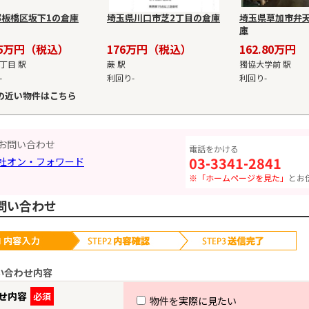
都板橋区坂下1の倉庫
埼玉県川口市芝2丁目の倉庫
埼玉県草加市弁天
庫
0.5万円（税込）
176万円（税込）
162.80万円
丁目 駅
蕨 駅
獨協大学前 駅
-
利回り-
利回り-
の近い物件はこちら
お問い合わせ
電話をかける
03-3341-2841
社オン・フォワード
※「ホームページを見た」
とお
問い合わせ
い合わせ内容
せ内容
必須
物件を実際に見たい