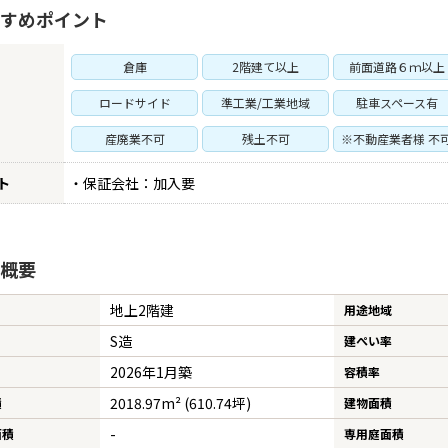
すめポイント
倉庫
2階建て以上
前面道路６ｍ以上
ロードサイド
準工業/工業地域
駐車スペース有
産廃業不可
残土不可
※不動産業者様 不
ト
・保証会社：加入要
概要
地上2階建
用途地域
S造
建ぺい率
2026年1月築
容積率
2018.97m² (610.74坪)
積
建物面積
-
面積
専用庭面積