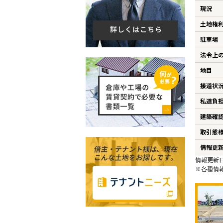
現況
土地権
駐車場
法令上
地目
接道状
私道負
建築確
取引態
情報更
情報更新日
※各種情