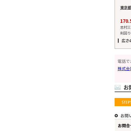
東京
17
志村三
利回り
広さ
電話で
株式会
お
お問
お問合