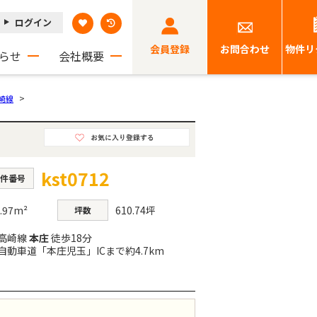
ログイン
会員登録
お問合わせ
物件リ
らせ
会社概要
>
崎線
kst0712
件番号
.97m²
610.74坪
坪数
高崎線
本庄
徒歩18分
自動車道「本庄児玉」ICまで約4.7km