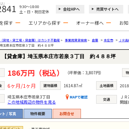
【貸倉庫】埼玉県本庄市若泉３丁目 約４８８坪 埼玉県本庄市若泉3丁目｜186万円（税込）の倉庫
2841
9:30～18:00
会社HPへ
売買サイトへ
土・日・祝日定休
を探す
エリアから探す
オーナー様へ
お知
>
>
（貸地・貸工場・貸倉庫）はカシチ不動産
>
事業用賃貸検索
>
倉庫
本庄市
ＪＲ高
埼玉県本庄市若泉３丁目 約４８８坪
【貸倉庫】埼玉県本庄市若泉３丁目 約４８８坪
186万円（税込）
3,807円
物
6ヶ月/1ヶ月
1614.87㎡
2018
金
建物面積
土地面積
埼玉県本庄市若泉3丁目
ＪＲ
MAPで確認
交通
この地域周辺の物件を見る
関越
ト / 写真
物件概要
お問合せ