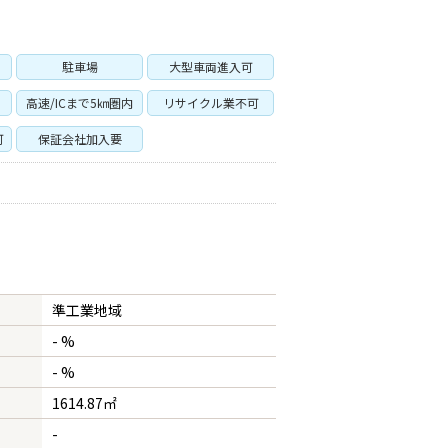
駐車場
大型車両進入可
高速/ICまで5㎞圏内
リサイクル業不可
可
保証会社加入要
準工業地域
- %
- %
1614.87㎡
-