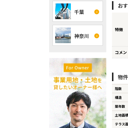
おす
千葉
特徴
神奈川
コメン
物件
階数
構造
築年数
土地面
テラス