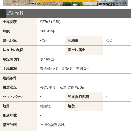
詳細情報
土地面積
927m² (公簿)
坪数
280.42坪
-(%)
-(%)
建ぺい率
容積率
-
-
法令上の制限
国土法届出
現況/引渡し
更地/相談
土地権利
普通借地権（賃借権） 期間:3年
-
建築条件
接道状況
接道: 南 8ｍ 私道 道路幅: 6ｍ
-
-
セットバック
私道負担面積
地目
雑種地
地勢
-
用途地域
都市計画
市街化調整区域