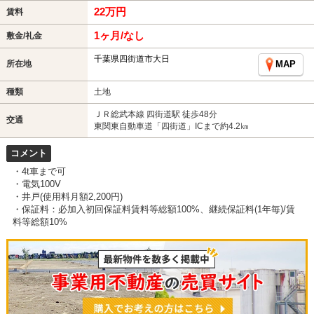
22万円
賃料
1ヶ月/なし
敷金/礼金
千葉県四街道市大日
所在地
MAP
種類
土地
ＪＲ総武本線 四街道駅 徒歩48分
交通
東関東自動車道「四街道」ICまで約4.2㎞
コメント
・4t車まで可
・電気100V
・井戸(使用料月額2,200円)
・保証料：必加入初回保証料賃料等総額100%、継続保証料(1年毎)/賃
料等総額10%