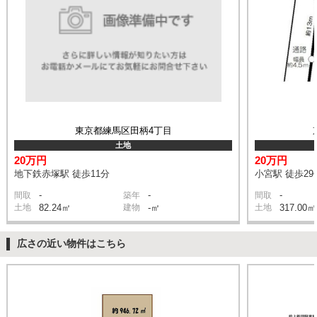
東京都練馬区田柄4丁目
土地
20万円
20万円
地下鉄赤塚駅 徒歩11分
小宮駅 徒歩29
-
-
-
間取
築年
間取
土地
82.24㎡
建物
-㎡
土地
317.00㎡
広さの近い物件はこちら