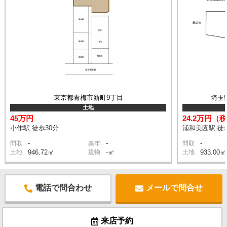
東京都青梅市新町9丁目
埼玉
土地
45万円
24.2万円（
小作駅 徒歩30分
浦和美園駅 徒
-
-
-
間取
築年
間取
土地
946.72㎡
建物
-㎡
土地
933.00㎡
電話で問合わせ
メールで問合せ
来店予約