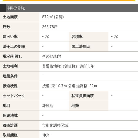
詳細情報
土地面積
872m² (公簿)
坪数
263.78坪
-(%)
-(%)
建ぺい率
容積率
-
-
法令上の制限
国土法届出
現況/引渡し
その他/相談
土地権利
普通借地権（賃借権） 期間:3年
-
建築条件
接道状況
接道: 東 10.7ｍ 公道 道路幅: 22ｍ
-
-
セットバック
私道負担面積
地目
雑種地
地勢
-
用途地域
都市計画
市街化調整区域
取引態様
仲介