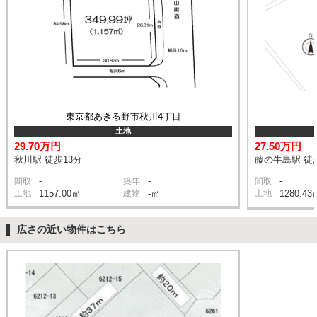
東京都あきる野市秋川4丁目
土地
29.70万円
27.50万円
秋川駅 徒歩13分
藤の牛島駅 徒
-
-
-
間取
築年
間取
土地
1157.00㎡
建物
-㎡
土地
1280.43
広さの近い物件はこちら