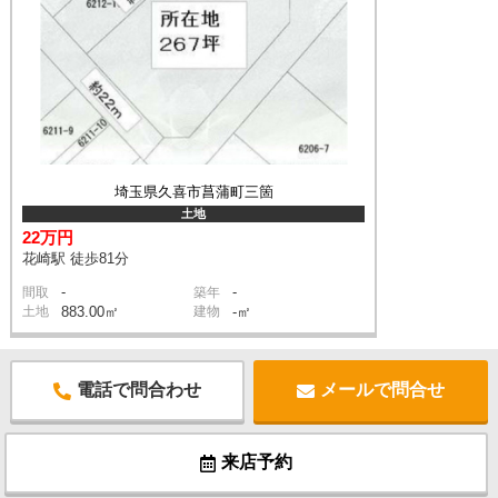
埼玉県久喜市菖蒲町三箇
土地
22万円
花崎駅 徒歩81分
-
-
間取
築年
土地
883.00㎡
建物
-㎡
電話で問合わせ
メールで問合せ
来店予約