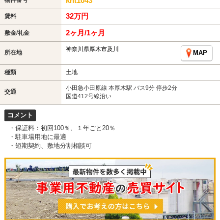
knt1043
32万円
賃料
2ヶ月/1ヶ月
敷金/礼金
神奈川県厚木市及川
所在地
MAP
種類
土地
小田急小田原線 本厚木駅 バス9分 停歩2分
交通
国道412号線沿い
コメント
・保証料：初回100％、１年ごと20％
・駐車場用地に最適
・短期契約、敷地分割相談可