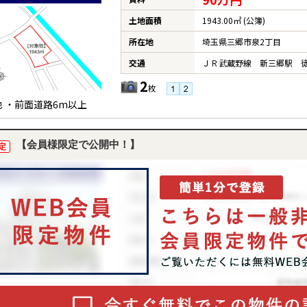
土地面積
1943.00㎡ (公簿)
所在地
埼玉県三郷市泉2丁目
交通
ＪＲ武蔵野線 新三郷駅 徒
2
枚
地 ・前面道路6m以上
【会員様限定で公開中！】
定