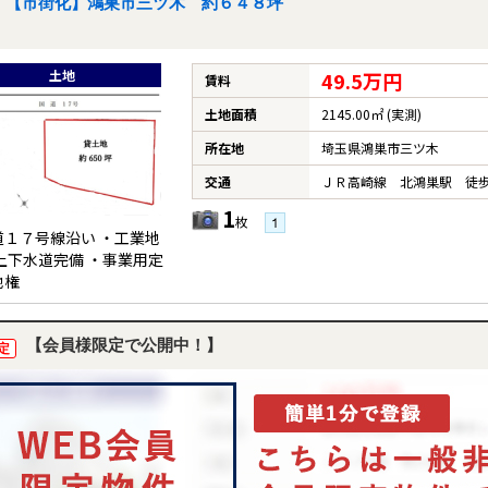
【市街化】鴻巣市三ツ木 約６４８坪
土地
49.5万円
賃料
土地面積
2145.00㎡ (実測)
所在地
埼玉県鴻巣市三ツ木
交通
ＪＲ高崎線 北鴻巣駅 徒歩
1
枚
道１７号線沿い ・工業地
上下水道完備 ・事業用定
地権
【会員様限定で公開中！】
定