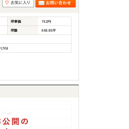
坪単価
762円
坪数
648.86坪
19分