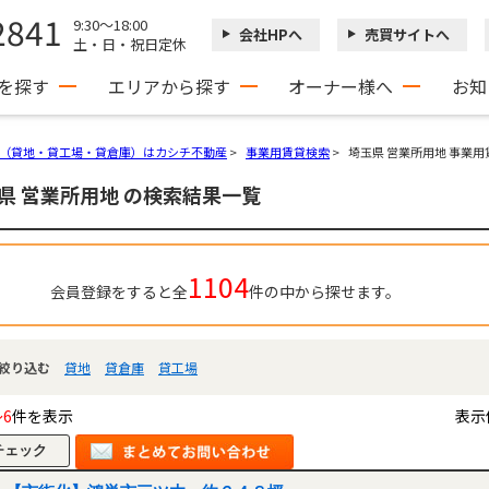
2841
9:30～18:00
会社HPへ
売買サイトへ
土・日・祝日定休
を探す
エリアから探す
オーナー様へ
お知
（貸地・貸工場・貸倉庫）はカシチ不動産
>
事業用賃貸検索
>
埼玉県 営業所用地 事業
県 営業所用地 の検索結果一覧
1104
会員登録をすると全
件の中から探せます。
絞り込む
貸地
貸倉庫
貸工場
～6
件を表示
表示