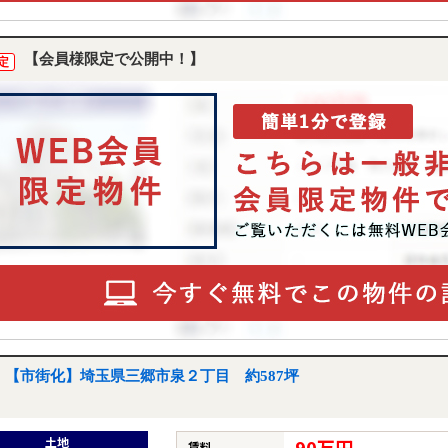
【会員様限定で公開中！】
定
【市街化】埼玉県三郷市泉２丁目 約587坪
土地
90万円
賃料