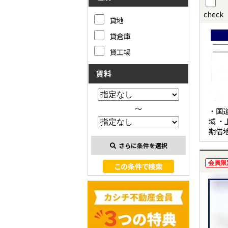
check
貸地
貸倉庫
貸工場
賃料
～
・国
域 ・
期借
さらに条件を選択
会員限