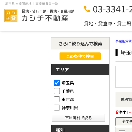
埼玉県 営業所用地 ｜事業用賃貸一覧
03-3341-
貸地・貸倉庫・貸工場
事業用賃貸
さらに絞り込んで検索
埼玉
エリア
埼玉県
千葉県
東京都
種別で
神奈川県
6
件中
1
種別