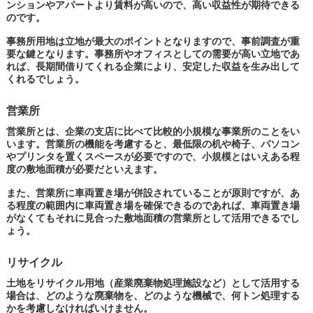
ンションやアパートより賃料が高いので、高い収益性が期待できる
のです。
事務所用地は立地が最大のポイントとなりますので、事前調査が重
要な鍵となります。事務所やオフィスとしての需要が高い立地であ
れば、長期間借りてくれる企業により、安定した収益を生み出して
くれるでしょう。
営業所
営業所とは、企業の支店に比べて比較的小規模な事業所のことをい
います。営業所の機能を考慮すると、最低限の机や椅子、パソコン
やプリンタを置くスペースが必要ですので、小規模とはいえある程
度の敷地面積が必要だといえます。
また、営業所に車両置き場が併設されていることが原則ですが、あ
る程度の範囲内に車両置き場を確保できるのであれば、車両置き場
がなくてもそれに見合った敷地面積の営業所として活用できるでし
ょう。
リサイクル
土地をリサイクル用地（産業廃棄物処理施設など）として活用する
場合は、どのような廃棄物を、どのような機械で、何トン処理する
かを考慮しなければいけません。