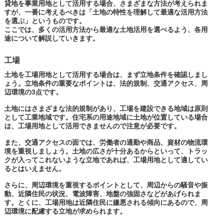
貸地を事業用地として活用する場合、さまざまな方法が考えられま
すが、一番に考えるべきは「土地の特性を理解して最適な活用方法
を選ぶ」というものです。
ここでは、多くの活用方法から最適な土地活用を選べるよう、各用
途について解説していきます。
工場
土地を工場用地として活用する場合は、まず立地条件を確認しまし
ょう。立地条件の重要なポイントは、法的規制、交通アクセス、周
辺環境の3点です。
土地にはさまざまな法的規制があり、工場を建設できる地域は原則
として工業地域です。住宅系の用途地域に土地が位置している場合
は、工場用地として活用できませんので注意が必要です。
また、交通アクセスの面では、労働者の通勤や商品、資材の物流環
境を重視しましょう。土地の広さが十分あるからといって、トラッ
クが入ってこれないような立地であれば、工場用地として適してい
るとはいえません。
さらに、周辺環境を重視するポイントとして、周辺からの騒音や振
動、近隣住民の状況、電波障害、地盤の強固さなどがあげられま
す。とくに、工場用地は近隣住民に嫌悪される傾向にあるので、周
辺環境に配慮する立地が求められます。